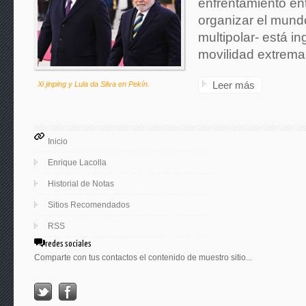
enfrentamiento en
organizar el mundo
multipolar- está i
movilidad extrema
Leer más
Xi jinping y Lula da Silva en Pekín.
Inicio
Enrique Lacolla
Historial de Notas
Sitios Recomendados
RSS
redes sociales
Comparte con tus contactos el contenido de muestro sitio...