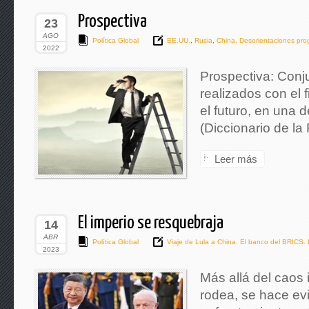
Prospectiva
23
AGO
Política Global
EE.UU.
,
Rusia
,
China. Desorientaciones prog
2022
Prospectiva: Conju
realizados con el f
el futuro, en una 
(Diccionario de la
Leer más
El imperio se resquebraja
14
ABR
Política Global
Viaje de Lula a China. El banco del BRICS. 
2023
Más allá del caos 
rodea, se hace ev