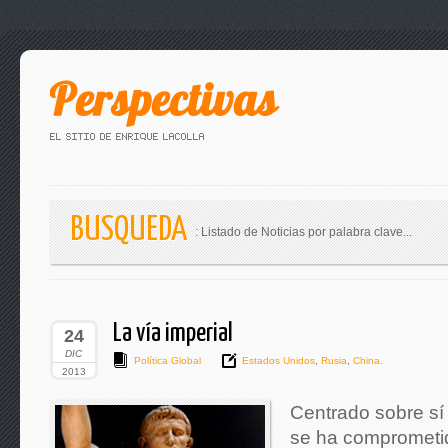
BUSQUEDA
: Listado de Noticias por palabra clave...
La vía imperial
24
DIC
Política Global
Estados Unidos
,
Rusia
,
China.
2013
Centrado sobre s
se ha comprometido