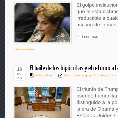
El golpe instituci
que el establishme
irreductible a cual
así sea de lo más
Leer más
Dilma destituida.
El baile de los hipócritas y el retorno a l
16
DIC
Política Global
Trump
,
gabinete
,
geopolítica
,
Rusia
,
China.
2016
El triunfo de Tru
pseudo humanitar
distinguido a la p
la era de Obama y 
Estados Unidos su