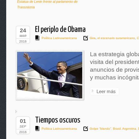
Estatua de Lenin frente al parlamento de
Transnistria
El periplo de Obama
24
MAR
Política Latinoamericana
Gira
,
el escenario suramericano
,
C
2016
La estrategia glob
visita del preside
anuncios de provis
y muchas incógnit
Leer más
Tiempos oscuros
01
SEP
Política Latinoamericana
Golpe “blando”. Brasil. Argentina. 
2016