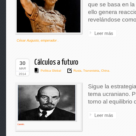
que se basa en la
ello genera reacc
revelándose como 
Leer más
César Augusto, emperador .
Cálculos a futuro
30
MAR
Política Global
Rusia
,
Transnistria
,
China.
2014
Sigue la estrategi
tema ucraniano. P
torno al equilibrio
Leer más