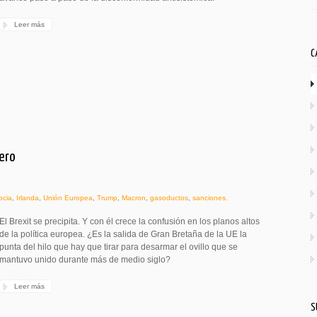
Leer más
C
lero
ocia
,
Irlanda
,
Unión Europea
,
Trump
,
Macron
,
gasoductos
,
sanciones.
El Brexit se precipita. Y con él crece la confusión en los planos altos
de la política europea. ¿Es la salida de Gran Bretaña de la UE la
punta del hilo que hay que tirar para desarmar el ovillo que se
mantuvo unido durante más de medio siglo?
Leer más
S