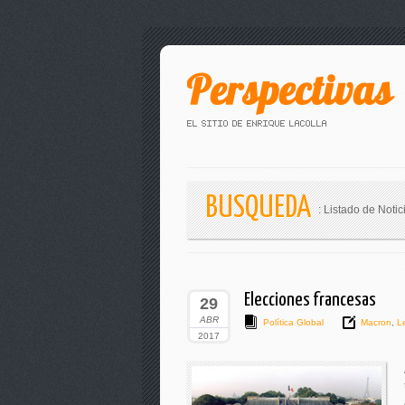
BUSQUEDA
: Listado de Notic
Elecciones francesas
29
ABR
Política Global
Macron
,
L
2017