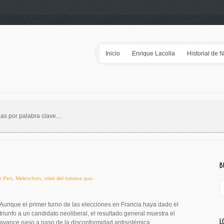
Inicio
Enrique Lacolla
Historial de 
ias por palabra clave...
B
e Pen
,
Melenchon
,
crisis del estatus quo.
Aunque el primer turno de las elecciones en Francia haya dado el
triunfo a un candidato neoliberal, el resultado general muestra el
L
avance paso a paso de la disconformidad antisistémica.