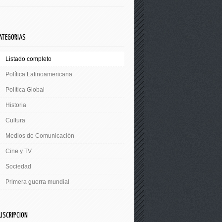
ATEGORIAS
Listado completo
Política Latinoamericana
Política Global
Historia
Cultura
Medios de Comunicación
Cine y TV
Sociedad
Primera guerra mundial
USCRIPCION