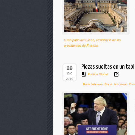
Gran patio del Elíseo, residencia de los
presidentes de Francia.
Piezas sueltas en un tab
29
DIC
Política Global
2019
Boris Johnson
,
Brexit
,
laborismo
,
Esc