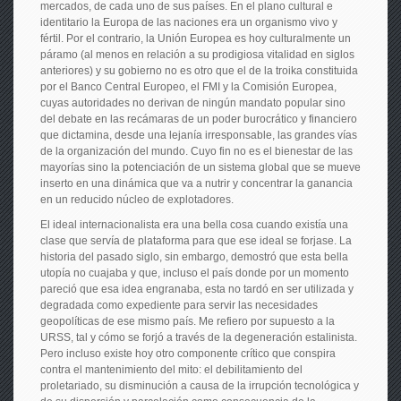
mercados, de cada uno de sus países. En el plano cultural e
identitario la Europa de las naciones era un organismo vivo y
fértil. Por el contrario, la Unión Europea es hoy culturalmente un
páramo (al menos en relación a su prodigiosa vitalidad en siglos
anteriores) y su gobierno no es otro que el de la troika constituida
por el Banco Central Europeo, el FMI y la Comisión Europea,
cuyas autoridades no derivan de ningún mandato popular sino
del debate en las recámaras de un poder burocrático y financiero
que dictamina, desde una lejanía irresponsable, las grandes vías
de la organización del mundo. Cuyo fin no es el bienestar de las
mayorías sino la potenciación de un sistema global que se mueve
inserto en una dinámica que va a nutrir y concentrar la ganancia
en un reducido núcleo de explotadores.
El ideal internacionalista era una bella cosa cuando existía una
clase que servía de plataforma para que ese ideal se forjase. La
historia del pasado siglo, sin embargo, demostró que esta bella
utopía no cuajaba y que, incluso el país donde por un momento
pareció que esa idea engranaba, esta no tardó en ser utilizada y
degradada como expediente para servir las necesidades
geopolíticas de ese mismo país. Me refiero por supuesto a la
URSS, tal y cómo se forjó a través de la degeneración estalinista.
Pero incluso existe hoy otro componente crítico que conspira
contra el mantenimiento del mito: el debilitamiento del
proletariado, su disminución a causa de la irrupción tecnológica y