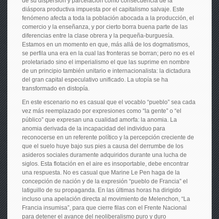
de su dispersión y parcelación como consecuencia de la
diáspora productiva impuesta por el capitalismo salvaje. Este
fenómeno afecta a toda la población abocada a la producción, el
comercio y la enseñanza, y por cierto borra buena parte de las
diferencias entre la clase obrera y la pequeña-burguesía.
Estamos en un momento en que, más allá de los dogmatismos,
se perfila una era en la cual las fronteras se borran; pero no es el
proletariado sino el imperialismo el que las suprime en nombre
de un principio también unitario e internacionalista: la dictadura
del gran capital especulativo unificado. La utopía se ha
transformado en distopía.
En este escenario no es casual que el vocablo “pueblo” sea cada
vez más reemplazado por expresiones como “la gente” o “el
público” que expresan una cualidad amorfa: la anomia. La
anomia derivada de la incapacidad del individuo para
reconocerse en un referente político y la percepción creciente de
que el suelo huye bajo sus pies a causa del derrumbe de los
asideros sociales duramente adquiridos durante una lucha de
siglos. Esta flotación en el aire es insoportable, debe encontrar
una respuesta. No es casual que Marine Le Pen haga de la
concepción de nación y de la expresión “pueblo de Francia” el
latiguillo de su propaganda. En las últimas horas ha dirigido
incluso una apelación directa al movimiento de Melenchon, “La
Francia insumisa”, para que cierre filas con el Frente Nacional
para detener el avance del neoliberalismo puro y duro