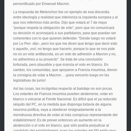
personificado por Emanuel Macron.
La respuesta de Melenchon fue un ejemplo de esa discordia
entre ideología y realidad que interioriza la izquierda europea y al
que nos referimos más arriba. Dijo que votará el 7 de mayo
“porque respeta la obligación de voto”, pero que no comunicará
su decisión ni aconsejará a sus partidarios, para que puedan ser
coherentes con lo que quieren defender. “Desde luego no votaré
por Le Pen -dijo-, pero los que me dicen que tengo que decir esto
o aquello, ¡no!, no tengo que hacerlo, porque lo que se nos pide
no es un voto antifascista, es un voto de adhesión a Macron y no,
no adherimos a su proyecto". Se trata de una conclusión
torturada, pero plausible y que insinúa el voto en blanco. En
cambio, los comunistas, que apoyaron a Francia insumisa, dieron
la consigna de votar a Macron… ¡para vencerlo luego en las
legislativas de junio!
Así las cosas, las incógnitas respecto al balotaje no son pocas.
Los votantes de Francia insumisa pueden abstenerse, votar en
blanco o volcarse al Frente Nacional. Es difícil que el ya reducido
séquito del PC, en la medida que disponga todavía de alguna
neurona política, vaya a obedecer resignadamente a la
monstruosa directiva de votar al más conspicuo representante del
establishment. Es de prever entonces un aumento en la
abstención o el voto en blanco, que sólo podría perjudicar al
candidato del establishment, pues los votantes del FN están muy