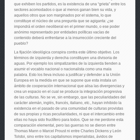
que exhiben los partidos, es la existencia de una “grieta” entre los
sectores acomodados o que al menos ganan bien su vida, y
aquellos otros que son marginados por el sistema, lo que
constituye el núcleo de una pregunta que se agiganta: ¿se
impondrá el orden neoliberal en el primer mundo, o ese poder
anónimo representado por entidades políticas vacías de
contenido deberá enfrentarse a la insurrección creciente del
pueblo?
La fijación ideológica conspira contra este último objetivo. Los
términos de izquierda y derecha constituyen una divisoria de
aguas. Por ejemplo los simpatizantes de la izquierda tienden a
asumir el vocablo nacional o nacionalista como una mala
palabra. Esto los lleva incluso a justificar y defender a la Unión
Europea en la medida en que se supone que esta instala un
ámbito de cooperación internacional que alisa las divergencias y
crea un espacio en el cual se produce la integración progresiva
de las culturas. No se ve, sin embargo, que las peculiaridades del
carácter alemán, inglés, francés, italiano, etc., hayan inhibido la
existencia en el pasado de una comunidad de culturas provistas
de sus propias y ricas peculiaridades, ni que el intercambio entre
ellas no haya sido fructífero para todos. Que se me perdone esta
comparación elemental, pero las guerras no se dieron entre
Thomas Mann o Marcel Proust ni entre Charles Dickens y León
Tolstoi, sino entre los capitalismos imperialistas, ávidos de