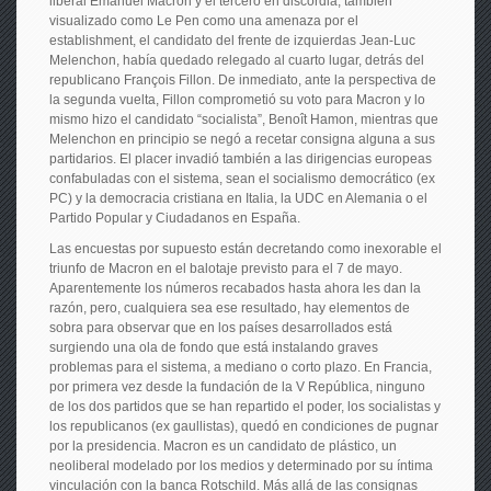
liberal Emanuel Macron y el tercero en discordia, también
visualizado como Le Pen como una amenaza por el
establishment, el candidato del frente de izquierdas Jean-Luc
Melenchon, había quedado relegado al cuarto lugar, detrás del
republicano François Fillon. De inmediato, ante la perspectiva de
la segunda vuelta, Fillon comprometió su voto para Macron y lo
mismo hizo el candidato “socialista”, Benoît Hamon, mientras que
Melenchon en principio se negó a recetar consigna alguna a sus
partidarios. El placer invadió también a las dirigencias europeas
confabuladas con el sistema, sean el socialismo democrático (ex
PC) y la democracia cristiana en Italia, la UDC en Alemania o el
Partido Popular y Ciudadanos en España.
Las encuestas por supuesto están decretando como inexorable el
triunfo de Macron en el balotaje previsto para el 7 de mayo.
Aparentemente los números recabados hasta ahora les dan la
razón, pero, cualquiera sea ese resultado, hay elementos de
sobra para observar que en los países desarrollados está
surgiendo una ola de fondo que está instalando graves
problemas para el sistema, a mediano o corto plazo. En Francia,
por primera vez desde la fundación de la V República, ninguno
de los dos partidos que se han repartido el poder, los socialistas y
los republicanos (ex gaullistas), quedó en condiciones de pugnar
por la presidencia. Macron es un candidato de plástico, un
neoliberal modelado por los medios y determinado por su íntima
vinculación con la banca Rotschild. Más allá de las consignas