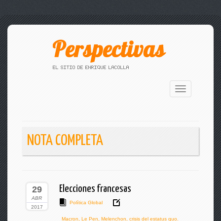
Toggle
navigation
NOTA COMPLETA
Elecciones francesas
29
ABR
Política Global
2017
Macron
,
Le Pen
,
Melenchon
,
crisis del estatus quo.