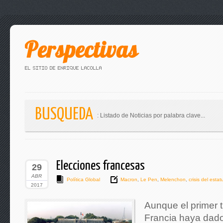
BUSQUEDA
: Listado de Noticias por palabra clave...
Elecciones francesas
29
ABR
Política Global
Macron
,
Le Pen
,
Melenchon
,
crisis del estat
2017
Aunque el primer 
Francia haya dado 