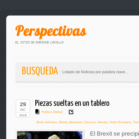
BUSQUEDA
: Listado de Noticias por palabra clave...
Piezas sueltas en un tablero
29
DIC
Política Global
2019
Boris Johnson
,
Brexit
,
laborismo
,
Escocia
,
Irlanda
,
Unión Europea
,
Tru
El Brexit se precip