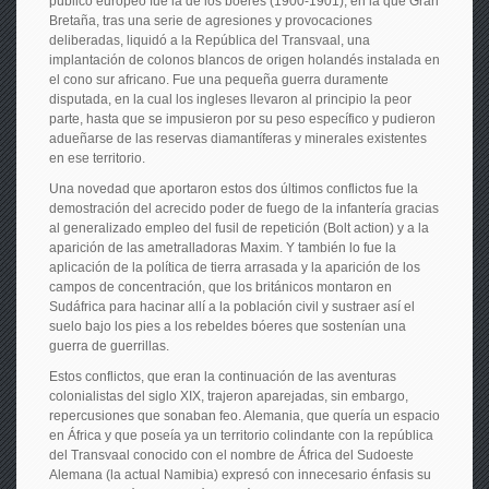
público europeo fue la de los bóeres (1900-1901), en la que Gran
Bretaña, tras una serie de agresiones y provocaciones
deliberadas, liquidó a la República del Transvaal, una
implantación de colonos blancos de origen holandés instalada en
el cono sur africano. Fue una pequeña guerra duramente
disputada, en la cual los ingleses llevaron al principio la peor
parte, hasta que se impusieron por su peso específico y pudieron
adueñarse de las reservas diamantíferas y minerales existentes
en ese territorio.
Una novedad que aportaron estos dos últimos conflictos fue la
demostración del acrecido poder de fuego de la infantería gracias
al generalizado empleo del fusil de repetición (Bolt action) y a la
aparición de las ametralladoras Maxim. Y también lo fue la
aplicación de la política de tierra arrasada y la aparición de los
campos de concentración, que los británicos montaron en
Sudáfrica para hacinar allí a la población civil y sustraer así el
suelo bajo los pies a los rebeldes bóeres que sostenían una
guerra de guerrillas.
Estos conflictos, que eran la continuación de las aventuras
colonialistas del siglo XIX, trajeron aparejadas, sin embargo,
repercusiones que sonaban feo. Alemania, que quería un espacio
en África y que poseía ya un territorio colindante con la república
del Transvaal conocido con el nombre de África del Sudoeste
Alemana (la actual Namibia) expresó con innecesario énfasis su