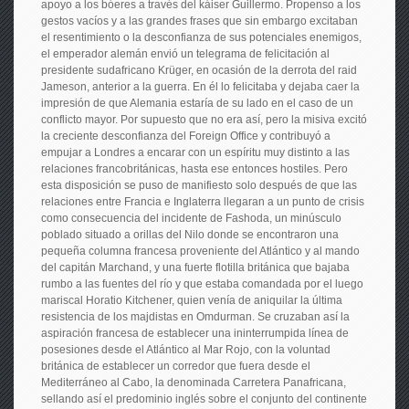
apoyo a los bóeres a través del káiser Guillermo. Propenso a los
gestos vacíos y a las grandes frases que sin embargo excitaban
el resentimiento o la desconfianza de sus potenciales enemigos,
el emperador alemán envió un telegrama de felicitación al
presidente sudafricano Krüger, en ocasión de la derrota del raid
Jameson, anterior a la guerra. En él lo felicitaba y dejaba caer la
impresión de que Alemania estaría de su lado en el caso de un
conflicto mayor. Por supuesto que no era así, pero la misiva excitó
la creciente desconfianza del Foreign Office y contribuyó a
empujar a Londres a encarar con un espíritu muy distinto a las
relaciones francobritánicas, hasta ese entonces hostiles. Pero
esta disposición se puso de manifiesto solo después de que las
relaciones entre Francia e Inglaterra llegaran a un punto de crisis
como consecuencia del incidente de Fashoda, un minúsculo
poblado situado a orillas del Nilo donde se encontraron una
pequeña columna francesa proveniente del Atlántico y al mando
del capitán Marchand, y una fuerte flotilla británica que bajaba
rumbo a las fuentes del río y que estaba comandada por el luego
mariscal Horatio Kitchener, quien venía de aniquilar la última
resistencia de los majdistas en Omdurman. Se cruzaban así la
aspiración francesa de establecer una ininterrumpida línea de
posesiones desde el Atlántico al Mar Rojo, con la voluntad
británica de establecer un corredor que fuera desde el
Mediterráneo al Cabo, la denominada Carretera Panafricana,
sellando así el predominio inglés sobre el conjunto del continente