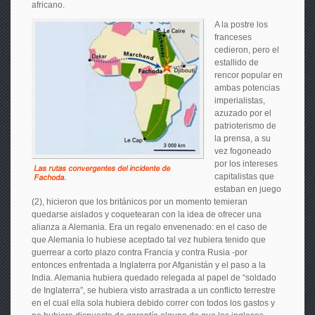
africano.
A la postre los
franceses
cedieron, pero el
estallido de
rencor popular en
ambas potencias
imperialistas,
azuzado por el
patrioterismo de
la prensa, a su
vez fogoneado
por los intereses
capitalistas que
estaban en juego
(2), hicieron que los británicos por un momento temieran
quedarse aislados y coquetearan con la idea de ofrecer una
alianza a Alemania. Era un regalo envenenado: en el caso de
que Alemania lo hubiese aceptado tal vez hubiera tenido que
guerrear a corto plazo contra Francia y contra Rusia -por
entonces enfrentada a Inglaterra por Afganistán y el paso a la
India. Alemania hubiera quedado relegada al papel de “soldado
de Inglaterra”, se hubiera visto arrastrada a un conflicto terrestre
en el cual ella sola hubiera debido correr con todos los gastos y