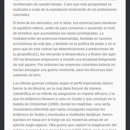
neoliberales de nuestro tiempo. Claro que esta prosperidad se
realizaba a costa de la explotación inclemente de las poblaciones
coloniales.
El tema de los mercados, por lo tanto, era esencial para mantener
el equilibrio interno, amén de para conservar o aumentar el nivel
de beneficio que acumulaban las clases privilegiadas. La
rivalidad entre las potencias imperialistas, fundada en razones
económicas de este tipo, y también en la política de poder y en el
peso que en esta cobran las determinaciones y predicciones de
la geopolítica(1), fue elevando la temperatura y a finales del siglo
XIX las tensiones empezaron a revestir una tonalidad beligerante
de mal agüero. Por entonces las empresas coloniales todavía no
hacían presagiar una guerra inminente, pero los discursos iban
subiendo de tono.
Las últimas guerras cortadas según el perfil imperialista clásico
fueron la de Abisinia, en la cual Italia fracasó de manera
catastrófica en su intento de asegurarse un imperio africano; y la
que los británicos llevaron a cabo en Sudán y que concluyó en la
batalla de Omdurman (1898), donde los majdistas –una secta
musulmana extremista que había conseguido expulsar los
británicos de Sudán y movilizaba a multitudes fanáticas- fueron
barridos en masa por el fuego de las modernas armas de un
ejército anglo-egipcio. Otra guerra que capturó la imaginación del