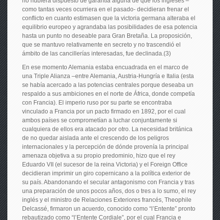
no hubiera dispuesto de garantía alguna de que los ingleses –
como tantas veces ocurriera en el pasado- decidieran frenar el
conflicto en cuanto estimasen que la victoria germana alteraba el
equilibrio europeo y agrandaba las posibilidades de esa potencia
hasta un punto no deseable para Gran Bretaña. La proposición,
que se mantuvo relativamente en secreto y no trascendió el
ámbito de las cancillerías interesadas, fue declinada.(3)
En ese momento Alemania estaba encuadrada en el marco de
una Triple Alianza –entre Alemania, Austria-Hungría e Italia (esta
se había acercado a las potencias centrales porque deseaba un
respaldo a sus ambiciones en el norte de África, donde competía
con Francia). El imperio ruso por su parte se encontraba
vinculado a Francia por un pacto firmado en 1892, por el cual
ambos países se comprometían a luchar conjuntamente si
cualquiera de ellos era atacado por otro. La necesidad británica
de no quedar aislada ante el crescendo de los peligros
internacionales y la percepción de dónde provenía la principal
amenaza objetiva a su propio predominio, hizo que el rey
Eduardo VII (el sucesor de la reina Victoria) y el Foreign Office
decidieran imprimir un giro copernicano a la política exterior de
su país. Abandonando el secular antagonismo con Francia y tras
una preparación de unos pocos años, dos o tres a lo sumo, el rey
inglés y el ministro de Relaciones Exteriores francés, Theophile
Delcassé, firmaron un acuerdo, conocido como “l’Entente” pronto
rebautizado como “l’Entente Cordiale”, por el cual Francia e