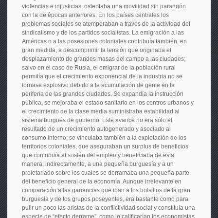
violencias e injusticias, ostentaba una movilidad sin parangón
con la de épocas anteriores. En los países centrales los
problemas sociales se atemperaban a través de la actividad del
sindicalismo y de los partidos socialistas. La emigración a las
Américas o a las posesiones coloniales contribuía también, en
gran medida, a descomprimir la tensión que originaba el
desplazamiento de grandes masas del campo a las ciudades;
salvo en el caso de Rusia, el emigrar de la población rural
permitía que el crecimiento exponencial de la industria no se
tornase explosivo debido a la acumulación de gente en la
periferia de las grandes ciudades. Se expandía la instrucción
pública, se mejoraba el estado sanitario en los centros urbanos y
el crecimiento de la clase media suministraba estabilidad al
sistema burgués de gobierno. Este avance no era sólo el
resultado de un crecimiento autogenerado y asociado al
consumo interno; se vinculaba también a la explotación de los
territorios coloniales, que aseguraban un surplus de beneficios
que contribuía al sostén del empleo y beneficiaba de esta
manera, indirectamente, a una pequeña burguesía y a un
proletariado sobre los cuales se derramaba una pequeña parte
del beneficio general de la economía. Aunque irrelevante en
comparación a las ganancias que iban a los bolsillos de la gran
burguesía y de los grupos poseyentes, era bastante como para
pulir un poco las aristas de la conflictividad social y constituía una
especie de “efecto derrame”, como lo calificarían los economistas