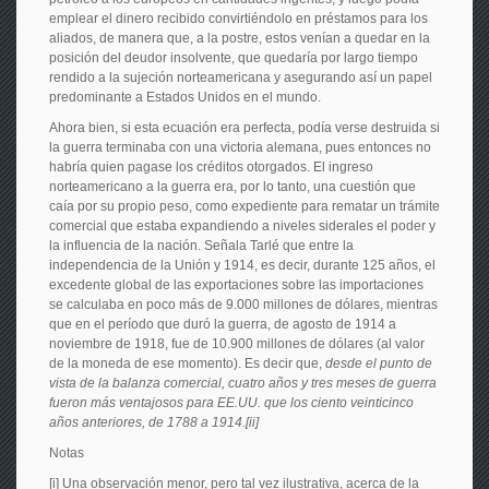
emplear el dinero recibido convirtiéndolo en préstamos para los
aliados, de manera que, a la postre, estos venían a quedar en la
posición del deudor insolvente, que quedaría por largo tiempo
rendido a la sujeción norteamericana y asegurando así un papel
predominante a Estados Unidos en el mundo.
Ahora bien, si esta ecuación era perfecta, podía verse destruida si
la guerra terminaba con una victoria alemana, pues entonces no
habría quien pagase los créditos otorgados. El ingreso
norteamericano a la guerra era, por lo tanto, una cuestión que
caía por su propio peso, como expediente para rematar un trámite
comercial que estaba expandiendo a niveles siderales el poder y
la influencia de la nación. Señala Tarlé que entre la
independencia de la Unión y 1914, es decir, durante 125 años, el
excedente global de las exportaciones sobre las importaciones
se calculaba en poco más de 9.000 millones de dólares, mientras
que en el período que duró la guerra, de agosto de 1914 a
noviembre de 1918, fue de 10.900 millones de dólares (al valor
de la moneda de ese momento). Es decir que,
desde el punto de
vista de la balanza comercial, cuatro años y tres meses de guerra
fueron más ventajosos para EE.UU. que los ciento veinticinco
años anteriores, de 1788 a 1914.[ii]
Notas
[i] Una observación menor, pero tal vez ilustrativa, acerca de la