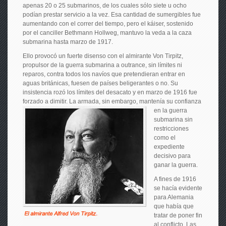
apenas 20 o 25 submarinos, de los cuales sólo siete u ocho
podían prestar servicio a la vez. Esa cantidad de sumergibles fue
aumentando con el correr del tiempo, pero el káiser, sostenido
por el canciller Bethmann Hollweg, mantuvo la veda a la caza
submarina hasta marzo de 1917.
Ello provocó un fuerte disenso con el almirante Von Tirpitz,
propulsor de la guerra submarina a outrance, sin límites ni
reparos, contra todos los navíos que pretendieran entrar en
aguas británicas, fuesen de países beligerantes o no. Su
insistencia rozó los límites del desacato y en marzo de 1916 fue
forzado a dimitir. La
armada, sin embargo, mantenía su confianza
en la guerra
submarina sin
restricciones
como el
expediente
decisivo para
ganar la guerra.
A fines de 1916
se hacía evidente
para Alemania
que había que
tratar de poner fin
al conflicto. Las