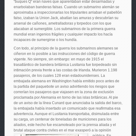
“buques Q” eran naves que aparentaban estar desarmadas y
enarbolaban banderas falsas. Cuando un submarino alemán se
aproximaba a inspeccionarlas los tripulantes arriaban el pabellón
falso, izaban la Union Jack, abatían las amuras y descubrían su
arsenal de cañones, ametralladoras y torpedos con los que
atacaban al sumergible. Los submarinos de la primera guerra
mundial eran ingenios frágiles y cualquier impacto los hacía
incapaces de sumergirse o los hundía.
Con todo, al principio de la guerra los submarinos alemanes se
ciñeron en lo posible a las instrucciones del código de guerra
vigente. No siempre, sin embargo: en mayo de 1915 el
trasatlántico de bandera británica Lusitania fue torpedeado sin
intimación previa frente a las costas de Irlanda. Murieron 1.198
pasajeros, de los cuales 128 eran estadounidenses. La
embajada alemana en Washington había emitido poco antes de
la partida del paquebote un aviso advirtiendo los riesgos que
correrían los pasajeros que viajasen en la zona de exclusión
proclamada por Alemania en torno de las islas británicas. Al pie
de un aviso de la línea Cunard que anunciaba la salida del barco,
la embajada había insertado un comunicado que reafirmaba esa
advertencia. Aunque el Lusitania transportaba, disimulada entre
su carga, un centenar de toneladas de municiones para los
aliados, este hecho fue escamoteado por la prensa aliada y el
brutal ataque contra civiles en el mar exasperó a
la opinión
pública. En