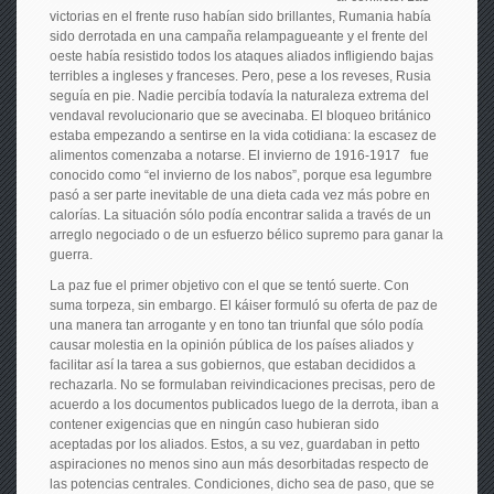
victorias en el frente ruso habían sido brillantes, Rumania había
sido derrotada en una campaña relampagueante y el frente del
oeste había resistido todos los ataques aliados infligiendo bajas
terribles a ingleses y franceses. Pero, pese a los reveses, Rusia
seguía en pie. Nadie percibía todavía la naturaleza extrema del
vendaval revolucionario que se avecinaba. El bloqueo británico
estaba empezando a sentirse en la vida cotidiana: la escasez de
alimentos comenzaba a notarse. El invierno de 1916-1917 fue
conocido como “el invierno de los nabos”, porque esa legumbre
pasó a ser parte inevitable de una dieta cada vez más pobre en
calorías. La situación sólo podía encontrar salida a través de un
arreglo negociado o de un esfuerzo bélico supremo para ganar la
guerra.
La paz fue el primer objetivo con el que se tentó suerte. Con
suma torpeza, sin embargo. El káiser formuló su oferta de paz de
una manera tan arrogante y en tono tan triunfal que sólo podía
causar molestia en la opinión pública de los países aliados y
facilitar así la tarea a sus gobiernos, que estaban decididos a
rechazarla. No se formulaban reivindicaciones precisas, pero de
acuerdo a los documentos publicados luego de la derrota, iban a
contener exigencias que en ningún caso hubieran sido
aceptadas por los aliados. Estos, a su vez, guardaban in petto
aspiraciones no menos sino aun más desorbitadas respecto de
las potencias centrales. Condiciones, dicho sea de paso, que se