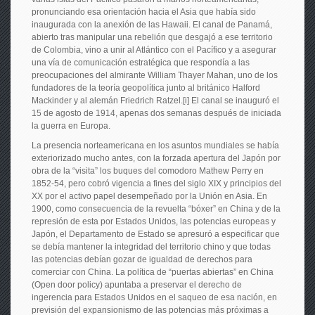
pronunciando esa orientación hacia el Asia que había sido
inaugurada con la anexión de las Hawaii. El canal de Panamá,
abierto tras manipular una rebelión que desgajó a ese territorio
de Colombia, vino a unir al Atlántico con el Pacífico y a asegurar
una vía de comunicación estratégica que respondía a las
preocupaciones del almirante William Thayer Mahan, uno de los
fundadores de la teoría geopolítica junto al británico Halford
Mackinder y al alemán Friedrich Ratzel.[i] El canal se inauguró el
15 de agosto de 1914, apenas dos semanas después de iniciada
la guerra en Europa.
La presencia norteamericana en los asuntos mundiales se había
exteriorizado mucho antes, con la forzada apertura del Japón por
obra de la “visita” los buques del comodoro Mathew Perry en
1852-54, pero cobró vigencia a fines del siglo XIX y principios del
XX por el activo papel desempeñado por la Unión en Asia. En
1900, como consecuencia de la revuelta “bóxer” en China y de la
represión de esta por Estados Unidos, las potencias europeas y
Japón, el Departamento de Estado se apresuró a especificar que
se debía mantener la integridad del territorio chino y que todas
las potencias debían gozar de igualdad de derechos para
comerciar con China. La política de “puertas abiertas” en China
(Open door policy) apuntaba a preservar el derecho de
ingerencia para Estados Unidos en el saqueo de esa nación, en
previsión del expansionismo de las potencias más próximas a