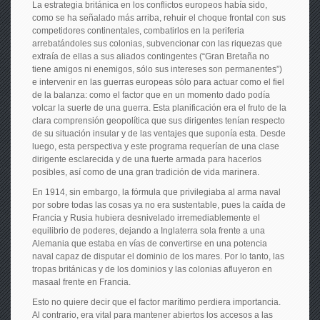
La estrategia británica en los conflictos europeos había sido,
como se ha señalado más arriba, rehuir el choque frontal con sus
competidores continentales, combatirlos en la periferia
arrebatándoles sus colonias, subvencionar con las riquezas que
extraía de ellas a sus aliados contingentes (“Gran Bretaña no
tiene amigos ni enemigos, sólo sus intereses son permanentes”)
e intervenir en las guerras europeas sólo para actuar como el fiel
de la balanza: como el factor que en un momento dado podía
volcar la suerte de una guerra. Esta planificación era el fruto de la
clara comprensión geopolítica que sus dirigentes tenían respecto
de su situación insular y de las ventajes que suponía esta. Desde
luego, esta perspectiva y este programa requerían de una clase
dirigente esclarecida y de una fuerte armada para hacerlos
posibles, así como de una gran tradición de vida marinera.
En 1914, sin embargo, la fórmula que privilegiaba al arma naval
por sobre todas las cosas ya no era sustentable, pues la caída de
Francia y Rusia hubiera desnivelado irremediablemente el
equilibrio de poderes, dejando a Inglaterra sola frente a una
Alemania que estaba en vías de convertirse en una potencia
naval capaz de disputar el dominio de los mares. Por lo tanto, las
tropas británicas y de los dominios y las colonias afluyeron en
masaal frente en Francia.
Esto no quiere decir que el factor marítimo perdiera importancia.
Al contrario, era vital para mantener abiertos los accesos a las