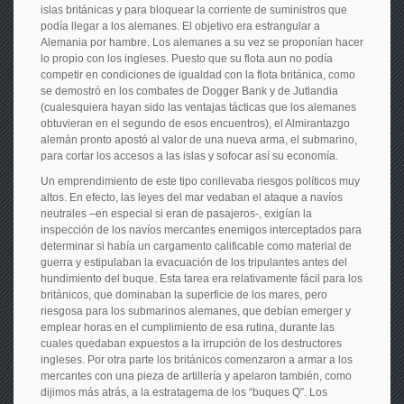
islas británicas y para bloquear la corriente de suministros que
podía llegar a los alemanes. El objetivo era estrangular a
Alemania por hambre. Los alemanes a su vez se proponían hacer
lo propio con los ingleses. Puesto que su flota aun no podía
competir en condiciones de igualdad con la flota británica, como
se demostró en los combates de Dogger Bank y de Jutlandia
(cualesquiera hayan sido las ventajas tácticas que los alemanes
obtuvieran en el segundo de esos encuentros), el Almirantazgo
alemán pronto apostó al valor de una nueva arma, el submarino,
para cortar los accesos a las islas y sofocar así su economía.
Un emprendimiento de este tipo conllevaba riesgos políticos muy
altos. En efecto, las leyes del mar vedaban el ataque a navíos
neutrales –en especial si eran de pasajeros-, exigían la
inspección de los navíos mercantes enemigos interceptados para
determinar si había un cargamento calificable como material de
guerra y estipulaban la evacuación de los tripulantes antes del
hundimiento del buque. Esta tarea era relativamente fácil para los
británicos, que dominaban la superficie de los mares, pero
riesgosa para los submarinos alemanes, que debían emerger y
emplear horas en el cumplimiento de esa rutina, durante las
cuales quedaban expuestos a la irrupción de los destructores
ingleses. Por otra parte los británicos comenzaron a armar a los
mercantes con una pieza de artillería y apelaron también, como
dijimos más atrás, a la estratagema de los “buques Q”. Los