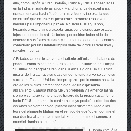
ella, como Japón, y Gran Bretaña, Francia y Rusia aposentadas
en la India, el sudeste asiático y Manchuria. La desconfianza
norteamericana hacia Japón era muy fuerte y fue esta la que
determinó que en 1905 el presidente Theodore Roosevelt
mediara para imponer la paz en la guerra Rusia y Japón,
forzando a este último a aceptar unas condiciones que estaban
lejos de ser todo lo satisfactorias que podrían haber sido de
acuerdo a sus éxitos militares y a la marcha general del conflicto,
connotado por una ininterrumpida serie de victorias terrestres y
navales niponas.
A Estados Unidos le convenía el criterio británico del balance de
poderes como expediente para controlar la situación en Europa.
Su situación geográfica replicaba, a escala global, la situación
insular de Inglaterra, y su clase dirigente tendía a verse como su
sucesora. Estados Unidos siempre gozó –por lo menos hasta la
era de los misiles intercontinentales- de un espléndido
aislamiento. Canadá nunca fue un problema y a América latina
siempre se la vio como el patio trasero de la propia casa. Por lo
tanto EE.UU. era una isla continente cuya posición sobre los dos
océanos más grandes del planeta daba sustentabilidad a las
tesis del almirante Mahan en el sentido de que “quien domine el
mar domina al comercio mundial, y quien domine el comercio
mundial domina al mundo”.
Cuando estalló la