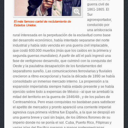
guerra civil de
1861-1865. El
Sur
agroexportador,
conducido por
una aristocracia
rural interesada en la perpetuación de la esclavitud como base
del desarrollo económico, había intentado separarse del norte
industrial y había sido vencida en una guerra civil implacable,
que costó 600.000 muertos (más que los caídos en la primera y
segunda guerras mundiales). A partir de allí el país ingresó una
fase de vertiginoso desarrollo, que culminó con la conquista del
Oeste y la paulatina desaparición de los fundamentos del
separatismo sureño. Las comunicaciones ferroviarias y fluviales
crecieron a ritmo excepcional y hacia la década de 1890 se había
consolidado un inmenso mercado interno. La propensión a la
expansión imperialista siempre había estado presente y se había
ejercido sobre todo a expensas de México –al que se arrebató la
mitad del territorio en la guerra de 1846/48-, y de los países de
Centroamérica. Pero esas conquistas no bastaban para satisfacer
el apetito de mercados y pronto apareció una corriente imperial
agresiva cuya primera víctima fue España, a la que se despojó en
una guerra breve y casi sin bajas, de los últimos florones de su
imperio donde no se ponía el sol. Cuba, Puerto Rico, Filipinas y
varias islas del Pacífico pasaron a manos norteamericanas,