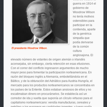
guerra en 1914 el
gobierno de
Woodrow Wilson
no tenía motivos
ostensibles para
participar en la
contienda, aparte
de la genérica
simpatía que
podía derivarse
de la común
cultura
anglosajona. El
elevado número de votantes de origen alemán o irlandés
aconsejaba, sin embargo, cierta retención en esas efusiones.
Con el correr del conflicto ingresaron argumentos de mucho
mayor peso para fomentar la participación norteamericana. En
razón del bloqueo inglés a Alemania, embotellándola en el
Báltico, y de la obturación del Adriático para Austria-Hungría, el
mercado para los productos norteamericanos se concentraba en
los países de la Entente. Estos estaban ansiosos de ellos y no
escatimaban dinero en procurárselos. Se establecía así un
corredor de ida y vuelta que suponía un círculo virtuoso para el
capitalismo norteamericano: vendía manufacturas, cereales y
petróleo a los europeos en cantidades ingentes, y luego podía