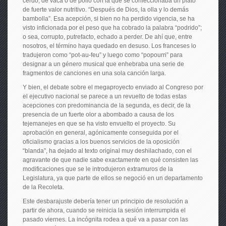
cerdo, de vaca o de pollo con la que se confeccionaba un plato
de fuerte valor nutritivo. “Después de Dios, la olla y lo demás
bambolla”. Esa acepción, si bien no ha perdido vigencia, se ha
visto inficionada por el peso que ha cobrado la palabra “podrido”;
o sea, corrupto, putrefacto, echado a perder. De ahí que, entre
nosotros, el término haya quedado en desuso. Los franceses lo
tradujeron como “pot-au-feu” y luego como “popourri” para
designar a un género musical que enhebraba una serie de
fragmentos de canciones en una sola canción larga.
Y bien, el debate sobre el megaproyecto enviado al Congreso por
el ejecutivo nacional se parece a un revuelto de todas estas
acepciones con predominancia de la segunda, es decir, de la
presencia de un fuerte olor a abombado a causa de los
tejemanejes en que se ha visto envuelto el proyecto. Su
aprobación en general, agónicamente conseguida por el
oficialismo gracias a los buenos servicios de la oposición
“blanda”, ha dejado al texto original muy deshilachado, con el
agravante de que nadie sabe exactamente en qué consisten las
modificaciones que se le introdujeron extramuros de la
Legislatura, ya que parte de ellos se negoció en un departamento
de la Recoleta.
Este desbarajuste debería tener un principio de resolución a
partir de ahora, cuando se reinicia la sesión interrumpida el
pasado viernes. La incógnita rodea a qué va a pasar con las