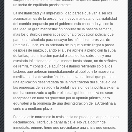
un factor de equilibrio precisamente.
La inestabilidad y la imprevisibilidad parece que van a ser los
acompañantes de la gestión del nuevo mandatario. La viabilidad
del cambio propuesto por el gobierno está chocando ya con la
realidad: la gran manifestación popular de la pasada semana,
más los disturbios generados por una provocación policial que
parecería calculada para ensayar los métodos represivos de
Patricia Bullrich, es un adelanto de lo que puede llegar a pasar
después de marzo, cuando el ajuste apriete a pleno con la suba
de tarifas, la eliminación parcial o total de los subsidios y una
escalada inflacionaria que, al menos hasta ahora, no da señales
de remitir. Y conste que aquí nos estamos refiriendo sólo a los
factores que golpean inmediatamente al público y lo mueven a
movilizarse. La devastación de la riqueza nacional que promete
una aplicación desenfadada de la privatización del subsuelo, de
las empresas del estado y la brutal inversión de la política externa
que ha comenzado a aplicar el actual gobierno, quizá no sean
receptadas en toda su gravedad por la opinión pública, pero
equivalen a la promesa de una desintegración de la Argentina a
corto o a mediano plazo.
Frente a este maremoto la resistencia no puede pasar por la mera
declamación. Habrá que ganar la calle. No va a ocurrir de
inmediato; primero tiene que precipitarse una crisis que empuje,