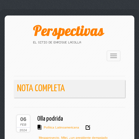
Toggle
navigation
NOTA COMPLETA
Olla podrida
06
FEB
Política Latinoamericana
2024
Megaproyecto. Milei
,
¿un presidente demasiado