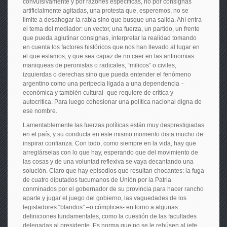
convulsivamente y por razones específicas, no por consignas
artificialmente agitadas, una protesta que, esperemos, no se
limite a desahogar la rabia sino que busque una salida. Ahí entra
el tema del mediador: un vector, una fuerza, un partido, un frente
que pueda aglutinar consignas, interpretar la realidad tomando
en cuenta los factores históricos que nos han llevado al lugar en
el que estamos, y que sea capaz de no caer en las antinomias
maniqueas de peronistas o radicales, “milicos” o civiles,
izquierdas o derechas sino que pueda entender el fenómeno
argentino como una peripecia ligada a una dependencia –
económica y también cultural- que requiere de crítica y
autocrítica. Para luego cohesionar una política nacional digna de
ese nombre.
Lamentablemente las fuerzas políticas están muy desprestigiadas
en el país, y su conducta en este mismo momento dista mucho de
inspirar confianza. Con todo, como siempre en la vida, hay que
arreglárselas con lo que hay, esperando que del movimiento de
las cosas y de una voluntad reflexiva se vaya decantando una
solución. Claro que hay episodios que resultan chocantes: la fuga
de cuatro diputados tucumanos de Unión por la Patria
conminados por el gobernador de su provincia para hacer rancho
aparte y jugar el juego del gobierno, las vaguedades de los
legisladores “blandos” –o cómplices- en torno a algunas
definiciones fundamentales, como la cuestión de las facultades
delegadas al presidente. Es norma que no se le rehúsen al jefe