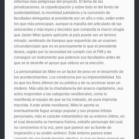
reformas más peligrosas del proyecto. El tema de las
privatizaciones, la coparticipación y sobre todo el del fondo de
sustentabilidad, la movilidad jubilatoria y la concesión de
facultades delegadas al presidente por un año o más, están entre
los que más preocupan, aunque la maraña del articulado de las
seiscientas y más leyes y decretos que comporta la macro cirugía
que Javier Milei quiere aplicarle al país puede ser un terreno
minado, sembrado de trampas que requerirán de un examen
circunstanciado que no es precisamente lo que el presidente
desea, urgido por la necesidad de cumplir con el FMI y de
conseguir un instrumento que potencie sus facultades antes de
que se le desinfle el apoyo que obtuvo en la elección.
La personalidad de Milei es un factor de peso en el desarrollo de
los acontecimientos. Los condiciona por su imprevisibilidad. No
es que los fines últimos de su prédica y de su accionar sean un
misterio. Más allá de la charlatanería del anarco-capitalismo, sus
actos responden a las categorías neoliberales, como lo
manifiesta el equipo de que se ha rodeado, de pura impronta
macrista. A este ariete neoliberal, Milei le aporta su
eventualmente fugaz arraigo popular y sus propias ínfulas
personales, más el carácter estrambótico de su entorno íntimo, en
el cual descuella su hermana Karina, extraño personaje del cual
no conocemos ni la voz, pero que parece ser su fuente de
inspiración y su sostén anímico. Este entorno parece estar
cargado de una fuerte tensión afectiva, lo que no tiene porqué ser