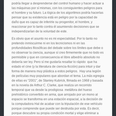
podría llegar a desprenderse del control humano y hacer actuar a
las máquinas por sí mismas, con los consiguientes peligros para
el hombre y su futuro. La lógica de los algoritmos podría hacerlas
pensar que su existencia está en peligro por la capacidad de
daño que es capaz de inferirle su progenitor, el hombre, y
reaccionar por lo tanto contra él asumiendo decisiones que se
independizarían de la voluntad de este.
Es obvio que el asunto no es mi especialidad. Por lo tanto no
pretendo inmiscuirme ni en los tecnicismos ni en las
profundidades filosóficas del debate sobre los límites que debe o
no observar la ciencia, aunque sí creo firmemente que no todo es
permisible y que en consecuencia el libre albedrío absoluto no
debería ser ley. Pero sí me gustaría resaltar lo rápido que ha
estado el cine (y la literatura de ciencia-ficción) para intuir y dar
forma de manera muy plástica a estos peligros. Hay una legión
de películas muy populares que abordan el tema. La más egregia
de ellas es “2001”, de Stanley Kubrick, filmada en 1968 y basada
en la novela de Arthur C. Clarke, que realiza un recorrido
temporal que va desde la prodigiosa metáfora del hueso
prehistórico convertido en arma, que arrojado por un mono al
espacio se transforma en una estación espacial, a la decisión de
la computadora Hal de acabar con la tripulación de ese vehículo
porque comprende que puede ser destruida por esta. Es decir,
porque descubre su propia condición mortal y elige eliminar a