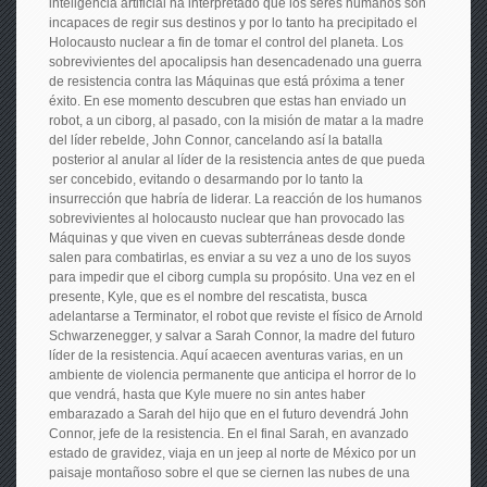
inteligencia artificial ha interpretado que los seres humanos son
incapaces de regir sus destinos y por lo tanto ha precipitado el
Holocausto nuclear a fin de tomar el control del planeta. Los
sobrevivientes del apocalipsis han desencadenado una guerra
de resistencia contra las Máquinas que está próxima a tener
éxito. En ese momento descubren que estas han enviado un
robot, a un ciborg, al pasado, con la misión de matar a la madre
del líder rebelde, John Connor, cancelando así la batalla
posterior al anular al líder de la resistencia antes de que pueda
ser concebido, evitando o desarmando por lo tanto la
insurrección que habría de liderar. La reacción de los humanos
sobrevivientes al holocausto nuclear que han provocado las
Máquinas y que viven en cuevas subterráneas desde donde
salen para combatirlas, es enviar a su vez a uno de los suyos
para impedir que el ciborg cumpla su propósito. Una vez en el
presente, Kyle, que es el nombre del rescatista, busca
adelantarse a Terminator, el robot que reviste el físico de Arnold
Schwarzenegger, y salvar a Sarah Connor, la madre del futuro
líder de la resistencia. Aquí acaecen aventuras varias, en un
ambiente de violencia permanente que anticipa el horror de lo
que vendrá, hasta que Kyle muere no sin antes haber
embarazado a Sarah del hijo que en el futuro devendrá John
Connor, jefe de la resistencia. En el final Sarah, en avanzado
estado de gravidez, viaja en un jeep al norte de México por un
paisaje montañoso sobre el que se ciernen las nubes de una