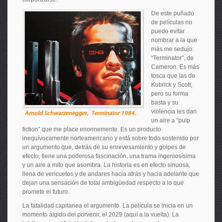
De este puñado
de películas no
puedo evitar
nombrar a la que
más me sedujo:
“Terminator”, de
Cameron. Es más
tosca que las de
Kubrick y Scott,
pero su forma
basta y su
violencia les dan
un aire a “pulp
fiction” que me place enormemente. Es un producto
inequívocamente norteamericano y está sobre todo sostenido por
un argumento que, detrás de su enrevesamiento y golpes de
efecto, tiene una poderosa fascinación, una trama ingeniosísima
y un aire a mito que asombra. La historia es en efecto sinuosa,
llena de vericuetos y de andares hacia atrás y hacia adelante que
dejan una sensación de total ambigüedad respecto a lo que
promete el futuro.
La fatalidad capitanea el argumento. La película se inicia en un
momento álgido del porvenir, el 2029 (aquí a la vuelta). La