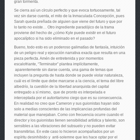
gran tormenta.
Se cierra así un círculo perfecto y que evoca tortuosamente, tal
vez sin darse cuenta, el mito de la Inmaculada Concepción, pues
Sarah queda preñada de alguien que viene del futuro y que por
lo tanto no existe… Otro ingrediente paradójico de la trama
proviene del hecho de ¿cómo Kyle puede existir en el futuro
apocalíptico si ha sido eliminado en el pasado?
Bueno, todo esto es un poderoso galimatías de fantasía, intuición
de un peligro real y ejecución narrativa exacta que resulta en una
pieza perfecta. Amén de entretenida y por momentos
escalofriante, “Terminator” plantea implícitamente,
aparentemente sin darse cuenta, una gama de temas que
incluyen la pregunta de hasta donde se puede violar naturaleza,
cuál es el límite que debe marcarse a la ciencia, el tema del libre
albedrío, la cuestión de la libertad anarquista del capital
entregado a sí mismo, que de pronto es interpelada e
interceptada por el autoritarismo ciego que es su consecuencia.
En realidad no creo que Cameron y sus guionistas hayan sido
solo a medias conscientes de las implicancias profundas del
material que manejaban. Como con frecuencia ocurre cuando el
director y los guionistas tienen sensibilidad artística y talento, son
sensibles a las vibraciones del subsuelo y no pueden evitar
transmitirlas. En este caso lo hicieron acompañados por un
espíritu desinhibido y anti-solemne que les hace optar por el