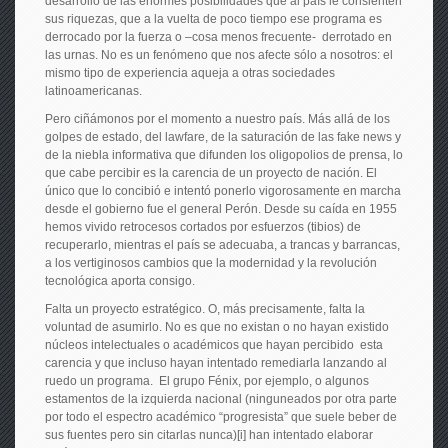
desarrollo de las enormes posibilidades que al país le consienten
sus riquezas, que a la vuelta de poco tiempo ese programa es
derrocado por la fuerza o –cosa menos frecuente- derrotado en
las urnas. No es un fenómeno que nos afecte sólo a nosotros: el
mismo tipo de experiencia aqueja a otras sociedades
latinoamericanas.
Pero ciñámonos por el momento a nuestro país. Más allá de los
golpes de estado, del lawfare, de la saturación de las fake news y
de la niebla informativa que difunden los oligopolios de prensa, lo
que cabe percibir es la carencia de un proyecto de nación. El
único que lo concibió e intentó ponerlo vigorosamente en marcha
desde el gobierno fue el general Perón. Desde su caída en 1955
hemos vivido retrocesos cortados por esfuerzos (tibios) de
recuperarlo, mientras el país se adecuaba, a trancas y barrancas,
a los vertiginosos cambios que la modernidad y la revolución
tecnológica aporta consigo.
Falta un proyecto estratégico. O, más precisamente, falta la
voluntad de asumirlo. No es que no existan o no hayan existido
núcleos intelectuales o académicos que hayan percibido esta
carencia y que incluso hayan intentado remediarla lanzando al
ruedo un programa. El grupo Fénix, por ejemplo, o algunos
estamentos de la izquierda nacional (ninguneados por otra parte
por todo el espectro académico “progresista” que suele beber de
sus fuentes pero sin citarlas nunca)[i] han intentado elaborar