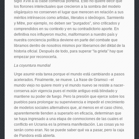
siglo XVIII a la clase comercial porteña. Esto no quiere decir que
los florones intelectuales que crecieron a la sombra del modelo
oligárquico no conserven el lugar que merecen en relación a sus
méritos intrínsecos como artistas, literatos o ideólogos. Sarmiento
y Mitre, por ejemplo, no deben ser “purgados”, sino criticados y
comprendidos en su contexto y en su contradictorio aporte. En
definitiva nos influyeron mucho, malformaron a nuestro país y
nuestra conciencia política deviene en parte del combate que
libramos dentro de nosotros mismos por liberarnos del diktat de la
historia oficial. Después de todo, para superar “la grieta” hay que
empezar por reconocerla.
La coyuntura mundial
Urge asumir esta tarea porque el mundo está cambiando a pasos
acelerados. Finalmente, se mueve. La frase de Gramsci –el
mundo viejo no quiere morir y el mundo nuevo se resiste a nacer-
conserva aún vigencia pues el molde antiguo está blindado y
mantiene su poder de fuego. Pero la presión que ejerce sobre los
pueblos para prolongar su supervivencia e impedir el crecimiento
de modelos sociales alternativos que, al menos en el caso chino,
aparentemente tienden a superarlo en eficacia, determinan que
se haya ingresado a una etapa de conmociones de las cuales el
conflicto en Ucrania es la primera manifestación. Las cosas ya no
serán como eran. No se puede saber qué va a pasar, pero la caja
de Pandora está abierta.