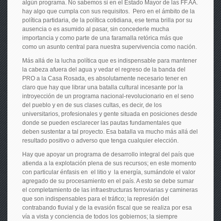
algún programa. No sabemos si en el Estado Mayor de las FF.AA.
hay algo que cumpla con sus requisitos. Pero en el ámbito de la
política partidaria, de la política cotidiana, ese tema brilla por su
ausencia o es asumido al pasar, sin concederle mucha
importancia y como parte de una faramalla retórica más que
como un asunto central para nuestra supervivencia como nación.
Más allá de la lucha política que es indispensable para mantener
la cabeza afuera del agua y vedar el regreso de la banda del
PRO a la Casa Rosada, es absolutamente necesario tener en
claro que hay que librar una batalla cultural incesante por la
introyección de un programa nacional-revolucionario en el seno
del pueblo y en de sus clases cultas, es decir, de los
universitarios, profesionales y gente situada en posiciones desde
donde se pueden esclarecer las pautas fundamentales que
deben sustentar a tal proyecto. Esa batalla va mucho más allá del
resultado positivo o adverso que tenga cualquier elección.
Hay que apoyar un programa de desarrollo integral del país que
atienda a la explotación plena de sus recursos; en este momento
con particular énfasis en el litio y la energía, sumándole el valor
agregado de su procesamiento en el país. A esto se debe sumar
el completamiento de las infraestructuras ferroviarias y camineras
que son indispensables para el tráfico; la represión del
contrabando fluvial y de la evasión fiscal que se realiza por esa
vía a vista y conciencia de todos los gobiernos; la siempre