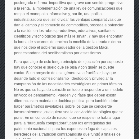
postergada reforma impositiva que grave con sentido progresivo
a la renta, la implementación de una ley de comunicaciones que
rompa el monopolio informativo y, por fin, una política
industrializadora que, sin olvidar las ventajas comparativas que
dan el campo y el comercio de commodities, proceda a potenciar
a la nación en los rubros productivos, educativos, sanitarios,
científicos y tecnológicos que más le sirvan. Y hay que encontrar
la forma de sacarnos de encima la mochila de la deuda externa
que nos dejó el gobierno saqueador de la gestión Macri,
portaestandarte del neoliberalismo por estas tierras.
Para que algo de esto tenga principio de ejecución por supuesto
hay que conocer el suelo que se pisa y con quién se puede
contar. Si un proyecto de este género va a fructificar, hay que
dejar de lado el confesionalismo ideológico y privilegiar la
comprensión de las necesidades estratégicas en primer término.
No es que se haya de coincidir en todo o responder a un modelo
unívoco de pensamiento. Pueden y diríase que deben existir
diferencias en materia de doctrina política, pero también debe
haber parámetros inviolables, sobre los que se concuerde
inexorablemente, cualquiera sea la convicción ideológica que se
porte. En un concepto de nación que se respete no habrá lugar
para la “burguesía compradora”, para los entreguistas del
patrimonio nacional ni para los expertos en fuga de capitales,
herederos de la tradición contrabandista que fundó a finales del