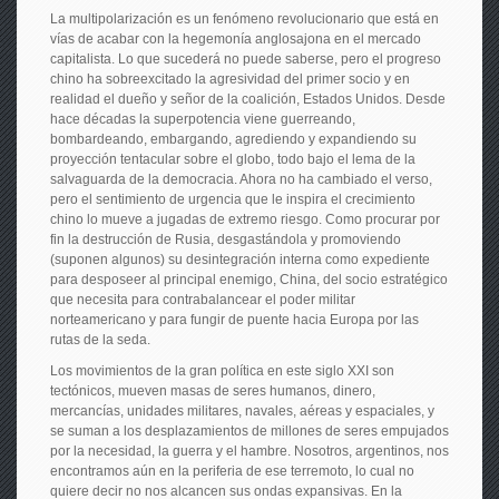
La multipolarización es un fenómeno revolucionario que está en
vías de acabar con la hegemonía anglosajona en el mercado
capitalista. Lo que sucederá no puede saberse, pero el progreso
chino ha sobreexcitado la agresividad del primer socio y en
realidad el dueño y señor de la coalición, Estados Unidos. Desde
hace décadas la superpotencia viene guerreando,
bombardeando, embargando, agrediendo y expandiendo su
proyección tentacular sobre el globo, todo bajo el lema de la
salvaguarda de la democracia. Ahora no ha cambiado el verso,
pero el sentimiento de urgencia que le inspira el crecimiento
chino lo mueve a jugadas de extremo riesgo. Como procurar por
fin la destrucción de Rusia, desgastándola y promoviendo
(suponen algunos) su desintegración interna como expediente
para desposeer al principal enemigo, China, del socio estratégico
que necesita para contrabalancear el poder militar
norteamericano y para fungir de puente hacia Europa por las
rutas de la seda.
Los movimientos de la gran política en este siglo XXI son
tectónicos, mueven masas de seres humanos, dinero,
mercancías, unidades militares, navales, aéreas y espaciales, y
se suman a los desplazamientos de millones de seres empujados
por la necesidad, la guerra y el hambre. Nosotros, argentinos, nos
encontramos aún en la periferia de ese terremoto, lo cual no
quiere decir no nos alcancen sus ondas expansivas. En la