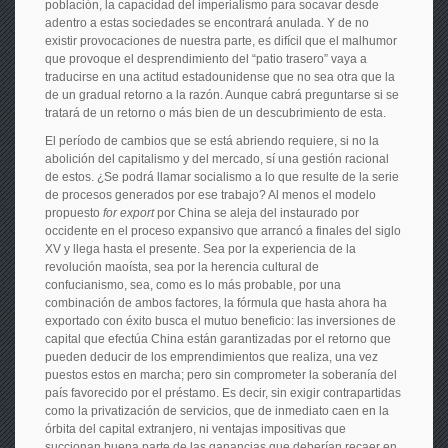
población, la capacidad del imperialismo para socavar desde
adentro a estas sociedades se encontrará anulada. Y de no
existir provocaciones de nuestra parte, es difícil que el malhumor
que provoque el desprendimiento del “patio trasero” vaya a
traducirse en una actitud estadounidense que no sea otra que la
de un gradual retorno a la razón. Aunque cabrá preguntarse si se
tratará de un retorno o más bien de un descubrimiento de esta.
El período de cambios que se está abriendo requiere, si no la
abolición del capitalismo y del mercado, sí una gestión racional
de estos. ¿Se podrá llamar socialismo a lo que resulte de la serie
de procesos generados por ese trabajo? Al menos el modelo
propuesto
for export
por China se aleja del instaurado por
occidente en el proceso expansivo que arrancó a finales del siglo
XV y llega hasta el presente. Sea por la experiencia de la
revolución maoísta, sea por la herencia cultural de
confucianismo, sea, como es lo más probable, por una
combinación de ambos factores, la fórmula que hasta ahora ha
exportado con éxito busca el mutuo beneficio: las inversiones de
capital que efectúa China están garantizadas por el retorno que
pueden deducir de los emprendimientos que realiza, una vez
puestos estos en marcha; pero sin comprometer la soberanía del
país favorecido por el préstamo. Es decir, sin exigir contrapartidas
como la privatización de servicios, que de inmediato caen en la
órbita del capital extranjero, ni ventajas impositivas que
succionan buena parte de las ganancias que deberían recaer en