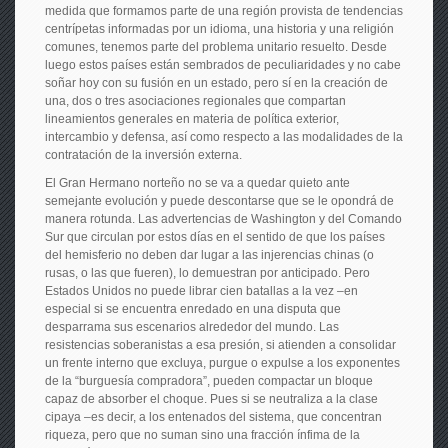
medida que formamos parte de una región provista de tendencias
centrípetas informadas por un idioma, una historia y una religión
comunes, tenemos parte del problema unitario resuelto. Desde
luego estos países están sembrados de peculiaridades y no cabe
soñar hoy con su fusión en un estado, pero sí en la creación de
una, dos o tres asociaciones regionales que compartan
lineamientos generales en materia de política exterior,
intercambio y defensa, así como respecto a las modalidades de la
contratación de la inversión externa.
El Gran Hermano norteño no se va a quedar quieto ante
semejante evolución y puede descontarse que se le opondrá de
manera rotunda. Las advertencias de Washington y del Comando
Sur que circulan por estos días en el sentido de que los países
del hemisferio no deben dar lugar a las injerencias chinas (o
rusas, o las que fueren), lo demuestran por anticipado. Pero
Estados Unidos no puede librar cien batallas a la vez –en
especial si se encuentra enredado en una disputa que
desparrama sus escenarios alrededor del mundo. Las
resistencias soberanistas a esa presión, si atienden a consolidar
un frente interno que excluya, purgue o expulse a los exponentes
de la “burguesía compradora”, pueden compactar un bloque
capaz de absorber el choque. Pues si se neutraliza a la clase
cipaya –es decir, a los entenados del sistema, que concentran
riqueza, pero que no suman sino una fracción ínfima de la