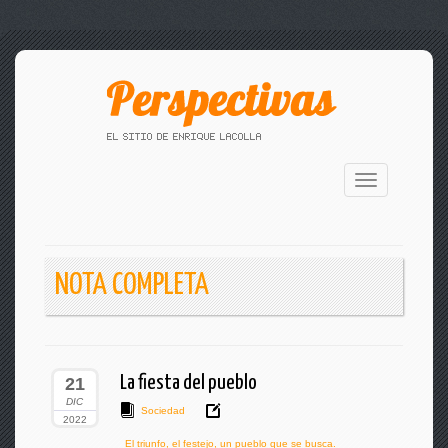
Toggle
navigation
NOTA COMPLETA
La fiesta del pueblo
21
DIC
Sociedad
2022
El triunfo
,
el festejo
,
un pueblo que se busca.