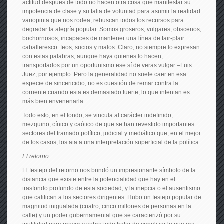
actitud después de todo no hacen otra cosa que manifestar su
impotencia de clase y su falta de voluntad para asumir la realidad
variopinta que nos rodea, rebuscan todos los recursos para
degradar la alegría popular. Somos groseros, vulgares, obscenos,
bochornosos, incapaces de mantener una línea de fair-plair
caballeresco: feos, sucios y malos. Claro, no siempre lo expresan
con estas palabras, aunque haya quienes lo hacen,
transportados por un oportunismo ese sí de veras vulgar –Luis
Juez, por ejemplo. Pero la generalidad no suele caer en esa
especie de sincericidio; no es cuestión de remar contra la
corriente cuando esta es demasiado fuerte; lo que intentan es
más bien envenenarla.
Todo esto, en el fondo, se vincula al carácter indefinido,
mezquino, cínico y caótico de que se han revestido importantes
sectores del tramado político, judicial y mediático que, en el mejor
de los casos, los ata a una interpretación superficial de la política.
El retorno
El festejo del retorno nos brindó un impresionante símbolo de la
distancia que existe entre la potencialidad que hay en el
trasfondo profundo de esta sociedad, y la inepcia o el ausentismo
que califican a los sectores dirigentes. Hubo un festejo popular de
magnitud inigualada (cuatro, cinco millones de personas en la
calle) y un poder gubernamental que se caracterizó por su