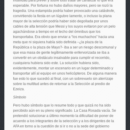
inutilidad para prever y sobre todo tratar de canalizar lo que era
esperable. Por fortuna no hubo daños mayores, pero se rozó la
tragedia. Una estampida podría haber provocado una catástrofe,
convirtiendo la fiesta en un lúgubre lamento, o incluso la plana
mayor de la selección podría haber sido degollada por unos
cables de alta tensión que Messi y los suyos evitaron por un pelo
agachándose a tiempo en el techo del ómnibus que los
transportaba. Era obvio que enviar a “los muchachos” hacia una
meta que ni siquiera había sido definida –¿la plaza de la
República o la plaza de Mayo?- iba a ser un riesgo descomunal y
que esa masa de gente legítimamente enfervorizada se iba a
convertir en un obstáculo insalvable para cumplir el recorrido,
cualquiera hubiera sido este. La solución hubiera sido,
evidentemente, montar un escenario en un lugar determinado y
transportar allí al equipo en unos helicópteros. De alguna manera
fue esto lo que sucedió al final, con un sobrevuelo sin aterrizaje
sobre la multitud antes de retornar a la Selección al predio de
Ezeiza.
Símbolo
Pero hubo símbolo que lo resume todo y que quizá no ha sido
percibido aún en su pleno significado. La Casa Rosada vacía. Se
pretendió solucionar a último momento la dificultad de poner de
acuerdo a los integrantes de la selección y a los dirigentes de la
AFA en torno a la cuestión de si ir o no a la sede del gobierno