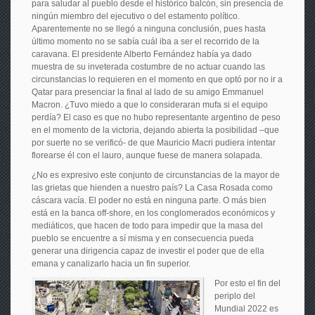
para saludar al pueblo desde el histórico balcón, sin presencia de
ningún miembro del ejecutivo o del estamento político.
Aparentemente no se llegó a ninguna conclusión, pues hasta
último momento no se sabía cuál iba a ser el recorrido de la
caravana. El presidente Alberto Fernández había ya dado
muestra de su inveterada costumbre de no actuar cuando las
circunstancias lo requieren en el momento en que optó por no ir a
Qatar para presenciar la final al lado de su amigo Emmanuel
Macron. ¿Tuvo miedo a que lo consideraran mufa si el equipo
perdía? El caso es que no hubo representante argentino de peso
en el momento de la victoria, dejando abierta la posibilidad –que
por suerte no se verificó- de que Mauricio Macri pudiera intentar
florearse él con el lauro, aunque fuese de manera solapada.
¿No es expresivo este conjunto de circunstancias de la mayor de
las grietas que hienden a nuestro país? La Casa Rosada como
cáscara vacía. El poder no está en ninguna parte. O más bien
está en la banca off-shore, en los conglomerados económicos y
mediáticos, que hacen de todo para impedir que la masa del
pueblo se encuentre a sí misma y en consecuencia pueda
generar una dirigencia capaz de investir el poder que de ella
emana y canalizarlo hacia un fin superior.
Por esto el fin del
periplo del
Mundial 2022 es