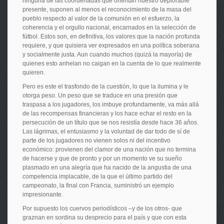
ninguna de las coordenadas que orientan nuestro deplorable
presente, suponen al menos el reconocimiento de la masa del
pueblo respecto al valor de la comunión en el esfuerzo, la
coherencia y el orgullo nacional, encarnados en la selección de
fútbol. Estos son, en definitiva, los valores que la nación profunda
requiere, y que quisiera ver expresados en una política soberana
y socialmente justa. Aun cuando muchos (quizá la mayoría) de
quienes esto anhelan no caigan en la cuenta de lo que realmente
quieren.
Pero es este el trasfondo de la cuestión, lo que la ilumina y le
otorga peso. Un peso que se traduce en una presión que
traspasa a los jugadores, los imbuye profundamente, va más allá
de las recompensas financieras y los hace echar el resto en la
persecución de un título que se nos resistía desde hace 36 años.
Las lágrimas, el entusiasmo y la voluntad de dar todo de sí de
parte de los jugadores no vienen solos ni del incentivo
económico: provienen del clamor de una nación que no termina
de hacerse y que de pronto y por un momento ve su sueño
plasmado en una alegría que ha nacido de la angustia de una
competencia implacable, de la que el último partido del
campeonato, la final con Francia, suministró un ejemplo
impresionante.
Por supuesto los cuervos periodísticos –y de los otros- que
graznan en sordina su desprecio para el país y que con esta