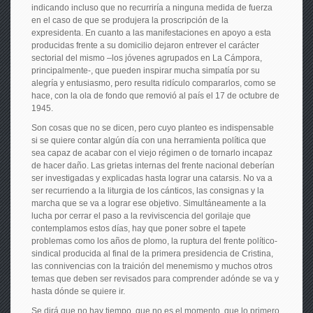
indicando incluso que no recurriría a ninguna medida de fuerza
en el caso de que se produjera la proscripción de la
expresidenta. En cuanto a las manifestaciones en apoyo a esta
producidas frente a su domicilio dejaron entrever el carácter
sectorial del mismo –los jóvenes agrupados en La Cámpora,
principalmente-, que pueden inspirar mucha simpatía por su
alegría y entusiasmo, pero resulta ridículo compararlos, como se
hace, con la ola de fondo que removió al país el 17 de octubre de
1945.
Son cosas que no se dicen, pero cuyo planteo es indispensable
si se quiere contar algún día con una herramienta política que
sea capaz de acabar con el viejo régimen o de tornarlo incapaz
de hacer daño. Las grietas internas del frente nacional deberían
ser investigadas y explicadas hasta lograr una catarsis. No va a
ser recurriendo a la liturgia de los cánticos, las consignas y la
marcha que se va a lograr ese objetivo. Simultáneamente a la
lucha por cerrar el paso a la reviviscencia del gorilaje que
contemplamos estos días, hay que poner sobre el tapete
problemas como los años de plomo, la ruptura del frente político-
sindical producida al final de la primera presidencia de Cristina,
las connivencias con la traición del menemismo y muchos otros
temas que deben ser revisados para comprender adónde se va y
hasta dónde se quiere ir.
Se dirá que no hay tiempo, que no es el momento, que lo primero