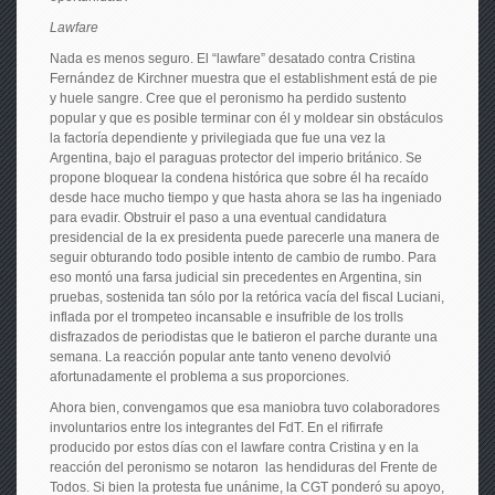
Lawfare
Nada es menos seguro. El “lawfare” desatado contra Cristina
Fernández de Kirchner muestra que el establishment está de pie
y huele sangre. Cree que el peronismo ha perdido sustento
popular y que es posible terminar con él y moldear sin obstáculos
la factoría dependiente y privilegiada que fue una vez la
Argentina, bajo el paraguas protector del imperio británico. Se
propone bloquear la condena histórica que sobre él ha recaído
desde hace mucho tiempo y que hasta ahora se las ha ingeniado
para evadir. Obstruir el paso a una eventual candidatura
presidencial de la ex presidenta puede parecerle una manera de
seguir obturando todo posible intento de cambio de rumbo. Para
eso montó una farsa judicial sin precedentes en Argentina, sin
pruebas, sostenida tan sólo por la retórica vacía del fiscal Luciani,
inflada por el trompeteo incansable e insufrible de los trolls
disfrazados de periodistas que le batieron el parche durante una
semana. La reacción popular ante tanto veneno devolvió
afortunadamente el problema a sus proporciones.
Ahora bien, convengamos que esa maniobra tuvo colaboradores
involuntarios entre los integrantes del FdT. En el rifirrafe
producido por estos días con el lawfare contra Cristina y en la
reacción del peronismo se notaron las hendiduras del Frente de
Todos. Si bien la protesta fue unánime, la CGT ponderó su apoyo,