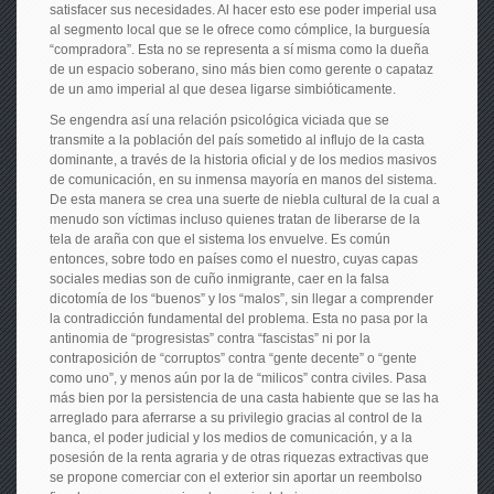
satisfacer sus necesidades. Al hacer esto ese poder imperial usa
al segmento local que se le ofrece como cómplice, la burguesía
“compradora”. Esta no se representa a sí misma como la dueña
de un espacio soberano, sino más bien como gerente o capataz
de un amo imperial al que desea ligarse simbióticamente.
Se engendra así una relación psicológica viciada que se
transmite a la población del país sometido al influjo de la casta
dominante, a través de la historia oficial y de los medios masivos
de comunicación, en su inmensa mayoría en manos del sistema.
De esta manera se crea una suerte de niebla cultural de la cual a
menudo son víctimas incluso quienes tratan de liberarse de la
tela de araña con que el sistema los envuelve. Es común
entonces, sobre todo en países como el nuestro, cuyas capas
sociales medias son de cuño inmigrante, caer en la falsa
dicotomía de los “buenos” y los “malos”, sin llegar a comprender
la contradicción fundamental del problema. Esta no pasa por la
antinomia de “progresistas” contra “fascistas” ni por la
contraposición de “corruptos” contra “gente decente” o “gente
como uno”, y menos aún por la de “milicos” contra civiles. Pasa
más bien por la persistencia de una casta habiente que se las ha
arreglado para aferrarse a su privilegio gracias al control de la
banca, el poder judicial y los medios de comunicación, y a la
posesión de la renta agraria y de otras riquezas extractivas que
se propone comerciar con el exterior sin aportar un reembolso