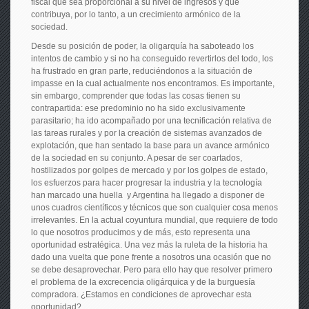
fiscal que sea proporcional a su nivel de ingresos y que
contribuya, por lo tanto, a un crecimiento armónico de la
sociedad.
Desde su posición de poder, la oligarquía ha saboteado los
intentos de cambio y si no ha conseguido revertirlos del todo, los
ha frustrado en gran parte, reduciéndonos a la situación de
impasse en la cual actualmente nos encontramos. Es importante,
sin embargo, comprender que todas las cosas tienen su
contrapartida: ese predominio no ha sido exclusivamente
parasitario; ha ido acompañado por una tecnificación relativa de
las tareas rurales y por la creación de sistemas avanzados de
explotación, que han sentado la base para un avance armónico
de la sociedad en su conjunto. A pesar de ser coartados,
hostilizados por golpes de mercado y por los golpes de estado,
los esfuerzos para hacer progresar la industria y la tecnología
han marcado una huella y Argentina ha llegado a disponer de
unos cuadros científicos y técnicos que son cualquier cosa menos
irrelevantes. En la actual coyuntura mundial, que requiere de todo
lo que nosotros producimos y de más, esto representa una
oportunidad estratégica. Una vez más la ruleta de la historia ha
dado una vuelta que pone frente a nosotros una ocasión que no
se debe desaprovechar. Pero para ello hay que resolver primero
el problema de la excrecencia oligárquica y de la burguesía
compradora. ¿Estamos en condiciones de aprovechar esta
oportunidad?