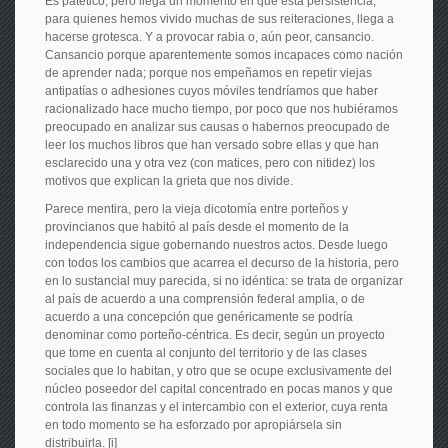
Es patético, pero llega un momento en que esta persistencia,
para quienes hemos vivido muchas de sus reiteraciones, llega a
hacerse grotesca. Y a provocar rabia o, aún peor, cansancio.
Cansancio porque aparentemente somos incapaces como nación
de aprender nada; porque nos empeñamos en repetir viejas
antipatías o adhesiones cuyos móviles tendríamos que haber
racionalizado hace mucho tiempo, por poco que nos hubiéramos
preocupado en analizar sus causas o habernos preocupado de
leer los muchos libros que han versado sobre ellas y que han
esclarecido una y otra vez (con matices, pero con nitidez) los
motivos que explican la grieta que nos divide.
Parece mentira, pero la vieja dicotomía entre porteños y
provincianos que habitó al país desde el momento de la
independencia sigue gobernando nuestros actos. Desde luego
con todos los cambios que acarrea el decurso de la historia, pero
en lo sustancial muy parecida, si no idéntica: se trata de organizar
al país de acuerdo a una comprensión federal amplia, o de
acuerdo a una concepción que genéricamente se podría
denominar como porteño-céntrica. Es decir, según un proyecto
que tome en cuenta al conjunto del territorio y de las clases
sociales que lo habitan, y otro que se ocupe exclusivamente del
núcleo poseedor del capital concentrado en pocas manos y que
controla las finanzas y el intercambio con el exterior, cuya renta
en todo momento se ha esforzado por apropiársela sin
distribuirla. [i]