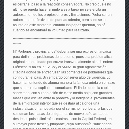
es cerrar el paso a la reacción conservadora. No creo que esto
último se pueda hacer si junto a esta tarea no se ejercita un
autoexamen de los propios errores y limitaciones. Podrá ser un
autoexamen reflexivo o de puertas adentro, pero si no se lo
asume en este momento, cuando las papas queman, no sé
cuándo se encontrará la voluntad para realizarlo.
-----------------------------------------------------------------------------------------
-------
[i] “Porteños y provincianos” debería ser una expresión arcaica
para definir los problemas del presente, pues esa problemática
original ha terminado por cruzar transversalmente al país entero.
Piénsese si no en la CABA y el AMBA, la gran aglomeración
citadina donde se entrecruzan las corrientes de pobladores que
configuran el país. Sin embargo conserva algo de vigencia. Lo
hace manteniendo de alguna manera la famosa grieta en el trazo
que separa a la capital del conurbano. El linde sur de la capital,
sobre todo, con su población de clase media baja, con grandes
masas que oscilan entre la pobreza y la indigencia, provenientes
de la emigración interior que se gestara al calor de una
industrialización amputada por el serrucho neoliberal, a las que
se suman las masas de emigrantes de nuevo cuño arribados
desde los países limítrofes, contrasta con la Capital Federal, en
su mayor parte fresca y pimpante, cuya autonomía, sancionada