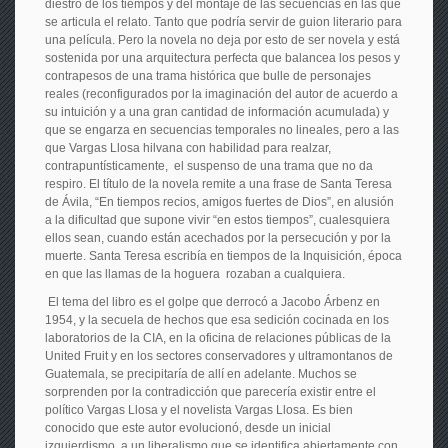
diestro de los tiempos y del montaje de las secuencias en las que
se articula el relato. Tanto que podría servir de guion literario para
una película. Pero la novela no deja por esto de ser novela y está
sostenida por una arquitectura perfecta que balancea los pesos y
contrapesos de una trama histórica que bulle de personajes
reales (reconfigurados por la imaginación del autor de acuerdo a
su intuición y a una gran cantidad de información acumulada) y
que se engarza en secuencias temporales no lineales, pero a las
que Vargas Llosa hilvana con habilidad para realzar,
contrapuntísticamente, el suspenso de una trama que no da
respiro. El título de la novela remite a una frase de Santa Teresa
de Ávila, “En tiempos recios, amigos fuertes de Dios”, en alusión
a la dificultad que supone vivir “en estos tiempos”, cualesquiera
ellos sean, cuando están acechados por la persecución y por la
muerte. Santa Teresa escribía en tiempos de la Inquisición, época
en que las llamas de la hoguera rozaban a cualquiera.
El tema del libro es el golpe que derrocó a Jacobo Árbenz en
1954, y la secuela de hechos que esa sedición cocinada en los
laboratorios de la CIA, en la oficina de relaciones públicas de la
United Fruit y en los sectores conservadores y ultramontanos de
Guatemala, se precipitaría de allí en adelante. Muchos se
sorprenden por la contradicción que parecería existir entre el
político Vargas Llosa y el novelista Vargas Llosa. Es bien
conocido que este autor evolucionó, desde un inicial
izquierdismo, a un liberalismo que se identifica abiertamente con