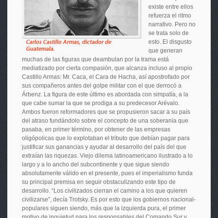
existe entre ellos
refuerza el ritmo
narrativo. Pero no
se trata solo de
esto. El disgusto
que generan
muchas de las figuras que deambulan por la trama está
mediatizado por cierta compasión, que alcanza incluso al propio
Castillo Armas: Mr. Caca, el Cara de Hacha, así apostrofado por
sus compañeros antes del golpe militar con el que derrocó a
Árbenz. La figura de este último es abordada con simpatía, a la
que cabe sumar la que se prodiga a su predecesor Arévalo.
Ambos fueron reformadores que se propusieron sacar a su país
del atraso fundándolo sobre el concepto de una soberanía que
pasaba, en primer término, por obtener de las empresas
oligópolicas que lo explotaban el tributo que debían pagar para
justificar sus ganancias y ayudar al desarrollo del país del que
extraían las riquezas. Viejo dilema latinoamericano ilustrado a lo
largo y a lo ancho del subcontinente y que sigue siendo
absolutamente válido en el presente, pues el imperialismo funda
su principal premisa en seguir obstaculizando este tipo de
desarrollo. “Los civilizados cierran el camino a los que quieren
civilizarse”, decía Trotsky. Es por esto que los gobiernos nacional-
populares siguen siendo, más que la izquierda pura, el primer
motivo de inquietud para los responsables del Comando Sur y