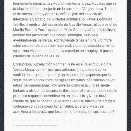
fuertemente impactantes y convincentes a la vez. Hay dos que se
destacan sobre el conjunto en la novela de Vargas Llosa. Uno es
el de obeso Johnny Abbes García, el jefe del servicio de
inteligencia y sicario del dictador dominicano Rafael Leónidas
Trujillo, propulsor del asesinato de Castillo Armas. El otro es el de
Martita Borrero Parra, apodada “Miss Guatemala” por su belleza,
amante del presidente asesinado: ambigua, elusiva y
eventualmente perversa, sobreviviente tenaz en una urdimbre
criminosa donde todos terminan mal, y que envejecida termina
su carrera viviendo en una bella mansión en Langley, a pocas
cuadras de la sede de la CIA.
Corrupción, putrefacción y crimen, este es el cuadro que pinta
Vargas Llosa, con un tino, una adecuación a la realidad, un
sentido de las proporciones y un manejo del suspenso que lo
sigue manteniendo entre las figuras literarias más sólidas de las
letras iberoamericanas. Por novelas como esta uno se siente
tentado a olvidar los despropósitos que profiere cuando su ego lo
propulsa a querer convertirse en un estadista. ¿No se dará
cuenta de que al hacerlo, al querer evadir su función de artista y
codearse con tipos como Aznar, Uribe, Duarte o Macri, se
aproxima a las lacras que justamente desnuda en sus novelas?
-----------------------------------------------------------------------------------------
--------------------------------------