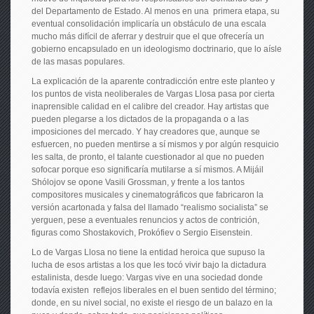
del Departamento de Estado. Al menos en una primera etapa, su
eventual consolidación implicaría un obstáculo de una escala
mucho más difícil de aferrar y destruir que el que ofrecería un
gobierno encapsulado en un ideologismo doctrinario, que lo aísle
de las masas populares.
La explicación de la aparente contradicción entre este planteo y
los puntos de vista neoliberales de Vargas Llosa pasa por cierta
inaprensible calidad en el calibre del creador. Hay artistas que
pueden plegarse a los dictados de la propaganda o a las
imposiciones del mercado. Y hay creadores que, aunque se
esfuercen, no pueden mentirse a sí mismos y por algún resquicio
les salta, de pronto, el talante cuestionador al que no pueden
sofocar porque eso significaría mutilarse a sí mismos. A Mijáil
Shólojov se opone Vasili Grossman, y frente a los tantos
compositores musicales y cinematográficos que fabricaron la
versión acartonada y falsa del llamado “realismo socialista” se
yerguen, pese a eventuales renuncios y actos de contrición,
figuras como Shostakovich, Prokófiev o Sergio Eisenstein.
Lo de Vargas Llosa no tiene la entidad heroica que supuso la
lucha de esos artistas a los que les tocó vivir bajo la dictadura
estalinista, desde luego: Vargas vive en una sociedad donde
todavía existen reflejos liberales en el buen sentido del término;
donde, en su nivel social, no existe el riesgo de un balazo en la