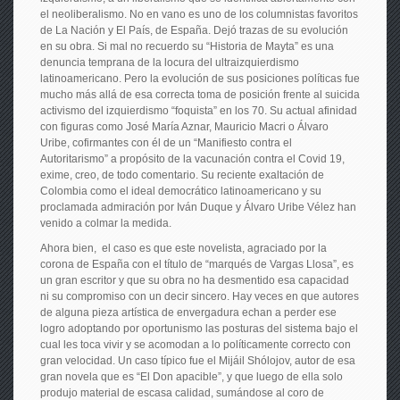
el neoliberalismo. No en vano es uno de los columnistas favoritos
de La Nación y El País, de España. Dejó trazas de su evolución
en su obra. Si mal no recuerdo su “Historia de Mayta” es una
denuncia temprana de la locura del ultraizquierdismo
latinoamericano. Pero la evolución de sus posiciones políticas fue
mucho más allá de esa correcta toma de posición frente al suicida
activismo del izquierdismo “foquista” en los 70. Su actual afinidad
con figuras como José María Aznar, Mauricio Macri o Álvaro
Uribe, cofirmantes con él de un “Manifiesto contra el
Autoritarismo” a propósito de la vacunación contra el Covid 19,
exime, creo, de todo comentario. Su reciente exaltación de
Colombia como el ideal democrático latinoamericano y su
proclamada admiración por Iván Duque y Álvaro Uribe Vélez han
venido a colmar la medida.
Ahora bien, el caso es que este novelista, agraciado por la
corona de España con el título de “marqués de Vargas Llosa”, es
un gran escritor y que su obra no ha desmentido esa capacidad
ni su compromiso con un decir sincero. Hay veces en que autores
de alguna pieza artística de envergadura echan a perder ese
logro adoptando por oportunismo las posturas del sistema bajo el
cual les toca vivir y se acomodan a lo políticamente correcto con
gran velocidad. Un caso típico fue el Mijáil Shólojov, autor de esa
gran novela que es “El Don apacible”, y que luego de ella solo
produjo material de escasa calidad, sumándose al coro de