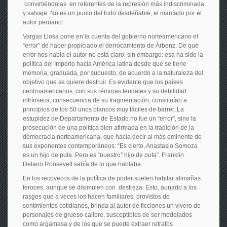
convirtiéndolas en referentes de la represión más indiscriminada
y salvaje. No es un punto del todo desdeñable, el marcado por el
autor peruano.
Vargas Llosa pone en la cuenta del gobierno norteamericano el
“error” de haber propiciado el derrocamiento de Árbenz. De qué
error nos habla el autor no está claro, sin embargo: esa ha sido la
política del Imperio hacia América latina desde que se tiene
memoria; graduada, por supuesto, de acuerdo a la naturaleza del
objetivo que se quiere destruir. Es evidente que los países
centroamericanos, con sus rémoras feudales y su debilidad
intrínseca, consecuencia de su fragmentación, constituían a
principios de los 50 unos blancos muy fáciles de barrer. La
estupidez de Departamento de Estado no fue un “error”, sino la
prosecución de una política bien afirmada en la tradición de la
democracia norteamericana, que hacía decir al más eminente de
sus exponentes contemporáneos: “Es cierto, Anastasio Somoza
es un hijo de puta. Pero es “nuestro” hijo de puta”. Franklin
Delano Roosevelt sabía de lo que hablaba.
En los recovecos de la política de poder suelen habitar alimañas
feroces, aunque se disimulen con destreza. Esto, aunado a los
rasgos que a veces los hacen familiares, provistos de
sentimientos cotidianos, brinda al autor de ficciones un vivero de
personajes de grueso calibre, susceptibles de ser modelados
como argamasa y de los que se puede extraer retratos