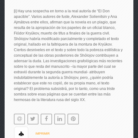
[i] Hay una sospecha en torno a la real autoría de “El Don
apacible”. Varios autores de fuste, Alexander Solienitsin y Ana
Ajmátova entre ellos, afirman que la novela es un plagio, que
resulta de la apropiación de los papeles de un oficial blanco,
Fiódor Kryúkov, muerto de tifus a finales de la guerra civil.
Shólojov habría modificado parcialmente y completado el texto
original, hallado en la faltriquera de la montura de Kryúkov.
Ciertos desniveles en el texto y sobre todo la pobreza estilística y
conceptual de las obras posteriores de Shólojov contribuyen a
adensar la duda. Las investigaciones grafológicas más recientes
sobre lo que resta del manuscrito –la mayor parte del cual se
extravió durante la segunda guerra mundial- atribuyen
indubitablemente la autoría a Shólojov, pero, ¿quién podría
establecer que este no copió, de su propia mano, el texto
original? El problema subsistirá, por lo tanto, como una triste
sombra sobre esas páginas que se cuentan entre las más
hermosas de la literatura rusa del siglo XX.
IMPRIMIR