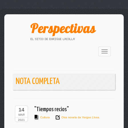
Toggle
navigation
NOTA COMPLETA
"Tiempos recios"
14
MAR
Cultura
Otra novela de Vargas Llosa.
2021