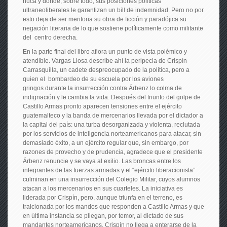
nuca y donde, sobre todo, sus posiciones políticas
ultraneoliberales le garantizan un bill de indemnidad. Pero no por
esto deja de ser meritoria su obra de ficción y paradójica su
negación literaria de lo que sostiene políticamente como militante
del centro derecha.
En la parte final del libro aflora un punto de vista polémico y
atendible. Vargas Llosa describe ahí la peripecia de Crispín
Carrasquilla, un cadete despreocupado de la política, pero a
quien el bombardeo de su escuela por los aviones
gringos durante la insurrección contra Árbenz lo colma de
indignación y le cambia la vida. Después del triunfo del golpe de
Castillo Armas pronto aparecen tensiones entre el ejército
guatemalteco y la banda de mercenarios llevada por el dictador a
la capital del país: una turba desorganizada y violenta, reclutada
por los servicios de inteligencia norteamericanos para atacar, sin
demasiado éxito, a un ejército regular que, sin embargo, por
razones de provecho y de prudencia, agradece que el presidente
Árbenz renuncie y se vaya al exilio. Las broncas entre los
integrantes de las fuerzas armadas y el “ejército liberacionista”
culminan en una insurrección del Colegio Militar, cuyos alumnos
atacan a los mercenarios en sus cuarteles. La iniciativa es
liderada por Crispín, pero, aunque triunfa en el terreno, es
traicionada por los mandos que responden a Castillo Armas y que
en última instancia se pliegan, por temor, al dictado de sus
mandantes norteamericanos. Crispín no llega a enterarse de la