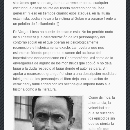
sicofantes que se encargaban de arremeter contra cualquier
escritor que osase salirse del libreto marcado por “la línea
general”. Y eso en tiempos cuando esos ataques, en la Rusia
estalinista, podían llevar a la víctima al Gulag o a pararse frente a
un pelotón de fusilamiento. [i]
En Vargas Llosa no puede detectarse esto. No ha perdido nada
de su destreza y la caracterización de los personajes y del
contorno social en el que operan es psicológicamente
reconocible e históricamente exacto. La novela a que nos
estamos refiriendo propone un examen del accionar del
imperialismo norteamericano en Centroamérica, así como de la
envergadura de alguno de los monstruos que cobijó, y no deja
lugar a la duda respecto al lugar donde el autor se para. Sin
apelar a recursos de gran guiñol sino a una descripción medida e
inteligente de los personajes, el libro deja una sensación de
veracidad y familiaridad con los hechos que importa tanto a la
historia como a la literatura.
Como dijimos, la
alternancia, la
velocidad con
que se suceden
los episodios sin
que se pierda la
trabazón que