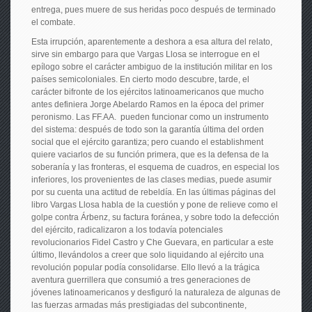
entrega, pues muere de sus heridas poco después de terminado
el combate.
Esta irrupción, aparentemente a deshora a esa altura del relato,
sirve sin embargo para que Vargas Llosa se interrogue en el
epílogo sobre el carácter ambiguo de la institución militar en los
países semicoloniales. En cierto modo descubre, tarde, el
carácter bifronte de los ejércitos latinoamericanos que mucho
antes definiera Jorge Abelardo Ramos en la época del primer
peronismo. Las FF.AA. pueden funcionar como un instrumento
del sistema: después de todo son la garantía última del orden
social que el ejército garantiza; pero cuando el establishment
quiere vaciarlos de su función primera, que es la defensa de la
soberanía y las fronteras, el esquema de cuadros, en especial los
inferiores, los provenientes de las clases medias, puede asumir
por su cuenta una actitud de rebeldía. En las últimas páginas del
libro Vargas Llosa habla de la cuestión y pone de relieve como el
golpe contra Árbenz, su factura foránea, y sobre todo la defección
del ejército, radicalizaron a los todavía potenciales
revolucionarios Fidel Castro y Che Guevara, en particular a este
último, llevándolos a creer que solo liquidando al ejército una
revolución popular podía consolidarse. Ello llevó a la trágica
aventura guerrillera que consumió a tres generaciones de
jóvenes latinoamericanos y desfiguró la naturaleza de algunas de
las fuerzas armadas más prestigiadas del subcontinente,