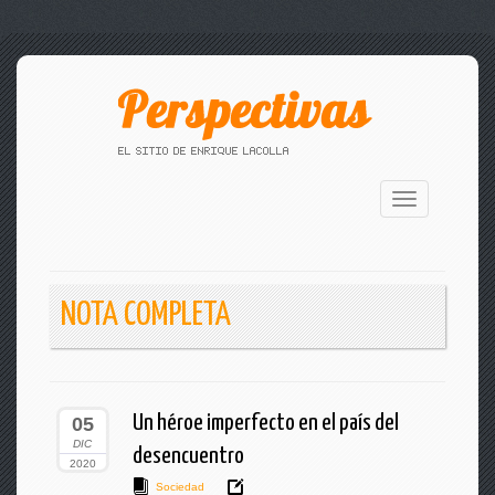
Toggle
navigation
NOTA COMPLETA
Un héroe imperfecto en el país del
05
DIC
desencuentro
2020
Sociedad