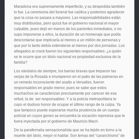
Maradona era supremamente imperfecto, y su despedida también
lo fue. La ceremonia del funeral fue caótica y podemos agradecer
que la cosa no pasara a mayores. Las responsabilidades están
muy distribuidas, pero quizá fue el gobierno nacional el mayor
culpable, pues dejó en manos de los parientes inmediatos, o no
supo imponerse a ellos, la duración de un homenaje que podía
descontarse que implicaría al menos a un millón de personas y
que por lo tanto debía extenderse al menos por dos jornadas. Los
allegados al crack fueron los siguientes responsables: ¿a quién
se le ocurre que un ídolo nacional es propiedad exclusiva de la
familia?
Los vándalos de siempre, los barras bravas que treparon las
verjas de la Rosada e irrumpieron en el patio de las palmeras en
un remedo inconsciente del asalto a Versalles, fueron
responsables en grado menor, pues se sabe que estos
muchachos se caracterizan precisamente por carecer de esa
virtud, la de ser responsables. Y a la policía metropolitana le
cupo el dudoso honor de ocupar el último rango de la culpa. Ya
que tampoco puede esperarse mucha prudencia de un cuerpo
policial en cuyos genes se encuentra la vocación represiva que le
fuera inyectada por el gobierno de Mauricio Macri.
De la parafernalia sensacionalista que se ha tejido en torno a la
muerte del ídolo, mejor ni hablar. Son temas del “caranchismo” de