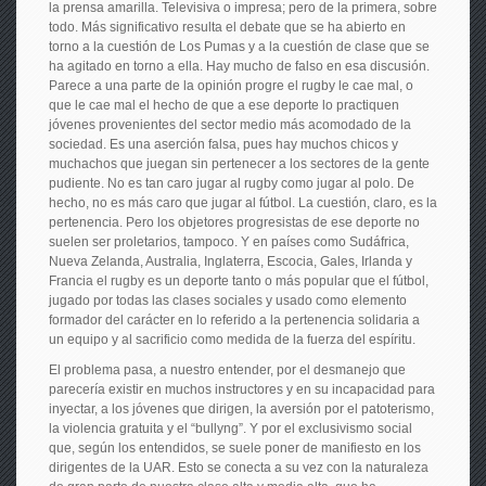
la prensa amarilla. Televisiva o impresa; pero de la primera, sobre
todo. Más significativo resulta el debate que se ha abierto en
torno a la cuestión de Los Pumas y a la cuestión de clase que se
ha agitado en torno a ella. Hay mucho de falso en esa discusión.
Parece a una parte de la opinión progre el rugby le cae mal, o
que le cae mal el hecho de que a ese deporte lo practiquen
jóvenes provenientes del sector medio más acomodado de la
sociedad. Es una aserción falsa, pues hay muchos chicos y
muchachos que juegan sin pertenecer a los sectores de la gente
pudiente. No es tan caro jugar al rugby como jugar al polo. De
hecho, no es más caro que jugar al fútbol. La cuestión, claro, es la
pertenencia. Pero los objetores progresistas de ese deporte no
suelen ser proletarios, tampoco. Y en países como Sudáfrica,
Nueva Zelanda, Australia, Inglaterra, Escocia, Gales, Irlanda y
Francia el rugby es un deporte tanto o más popular que el fútbol,
jugado por todas las clases sociales y usado como elemento
formador del carácter en lo referido a la pertenencia solidaria a
un equipo y al sacrificio como medida de la fuerza del espíritu.
El problema pasa, a nuestro entender, por el desmanejo que
parecería existir en muchos instructores y en su incapacidad para
inyectar, a los jóvenes que dirigen, la aversión por el patoterismo,
la violencia gratuita y el “bullyng”. Y por el exclusivismo social
que, según los entendidos, se suele poner de manifiesto en los
dirigentes de la UAR. Esto se conecta a su vez con la naturaleza