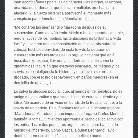
iban acompañadas por fallas de carácter –las drogas, el alcohol,
una vida desordenada- que ofrecían múltiples brechas para
atacarlo. Y la fuerza sistémica aprovechó el momento más
conspicuo para demolerlo: un Mundial de fútbol.
“Me cortaron las piernas” dijo Maradona después de su
suspensión. Cuánta razón tenía. Volvió a brillar esporádicamente,
pero el acoso de los medios, las tentaciones de la llamada “vida
fácil” y la sombra de una conspiración que se cernía sobre su
cabeza, hecha de envidias, de mala fe y de la decisión de
vulnerar aún más los brotes de un orgullo nacional que en él
buscaba expresarse, llevaron a tenderle una cama como la
ignominiosa incursión que efectivos policiales, los medios y los
servicios de inteligencia le hicieron y que llevó a su arresto –
drogado, con el rostro despavorido y en paños menores- en el
domicilio de un amigo.
Lo salvó la afección popular, que, al menos entre nosotros, no es
amiga de la moralina y que sabe distinguir entre lo auténtico y lo
falso. Me acuerdo de un viaje en bondi, de la Boca al centro, a la
salida de un partido. En el ómnibus repleto la hinchada gritaba:
“Maradoona, Maradoona: qué importa la droga, si Carlos Menem
también la toma…”, mientras aporreaba el techo del colectivo con
los puños. Los mitos populares argentinos siempre han tenido
mucho de imperfecto. Como Gatica, a quien Leonardo Favio
rindió un hermoso tributo fílmico en la película homónima.