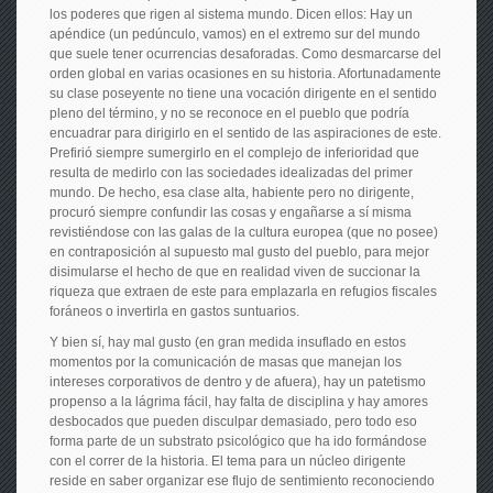
los poderes que rigen al sistema mundo. Dicen ellos: Hay un
apéndice (un pedúnculo, vamos) en el extremo sur del mundo
que suele tener ocurrencias desaforadas. Como desmarcarse del
orden global en varias ocasiones en su historia. Afortunadamente
su clase poseyente no tiene una vocación dirigente en el sentido
pleno del término, y no se reconoce en el pueblo que podría
encuadrar para dirigirlo en el sentido de las aspiraciones de este.
Prefirió siempre sumergirlo en el complejo de inferioridad que
resulta de medirlo con las sociedades idealizadas del primer
mundo. De hecho, esa clase alta, habiente pero no dirigente,
procuró siempre confundir las cosas y engañarse a sí misma
revistiéndose con las galas de la cultura europea (que no posee)
en contraposición al supuesto mal gusto del pueblo, para mejor
disimularse el hecho de que en realidad viven de succionar la
riqueza que extraen de este para emplazarla en refugios fiscales
foráneos o invertirla en gastos suntuarios.
Y bien sí, hay mal gusto (en gran medida insuflado en estos
momentos por la comunicación de masas que manejan los
intereses corporativos de dentro y de afuera), hay un patetismo
propenso a la lágrima fácil, hay falta de disciplina y hay amores
desbocados que pueden disculpar demasiado, pero todo eso
forma parte de un substrato psicológico que ha ido formándose
con el correr de la historia. El tema para un núcleo dirigente
reside en saber organizar ese flujo de sentimiento reconociendo