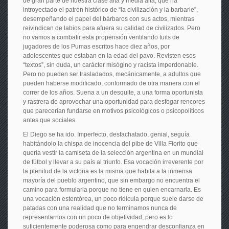
de gran parte de nuestra clase alta y media alta, que ha
introyectado el patrón histórico de “la civilización y la barbarie”,
desempeñando el papel del bárbaros con sus actos, mientras
reivindican de labios para afuera su calidad de civilizados. Pero
no vamos a combatir esta propensión ventilando tuits de
jugadores de los Pumas escritos hace diez años, por
adolescentes que estaban en la edad del pavo. Revisten esos
“textos”, sin duda, un carácter misógino y racista imperdonable.
Pero no pueden ser trasladados, mecánicamente, a adultos que
pueden haberse modificado, conformado de otra manera con el
correr de los años. Suena a un desquite, a una forma oportunista
y rastrera de aprovechar una oportunidad para desfogar rencores
que parecerían fundarse en motivos psicológicos o psicopolíticos
antes que sociales.
El Diego se ha ido. Imperfecto, desfachatado, genial, seguía
habitándolo la chispa de inocencia del pibe de Villa Fiorito que
quería vestir la camiseta de la selección argentina en un mundial
de fútbol y llevar a su país al triunfo. Esa vocación irreverente por
la plenitud de la victoria es la misma que habita a la inmensa
mayoría del pueblo argentino, que sin embargo no encuentra el
camino para formularla porque no tiene en quien encarnarla. Es
una vocación estentórea, un poco ridícula porque suele darse de
patadas con una realidad que no terminamos nunca de
representarnos con un poco de objetividad, pero es lo
suficientemente poderosa como para engendrar desconfianza en