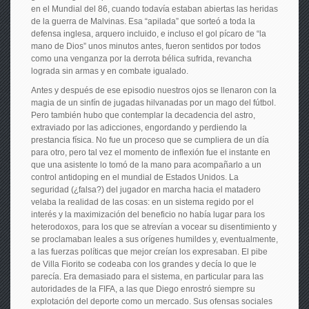
en el Mundial del 86, cuando todavía estaban abiertas las heridas
de la guerra de Malvinas. Esa “apilada” que sorteó a toda la
defensa inglesa, arquero incluido, e incluso el gol pícaro de “la
mano de Dios” unos minutos antes, fueron sentidos por todos
como una venganza por la derrota bélica sufrida, revancha
lograda sin armas y en combate igualado.
Antes y después de ese episodio nuestros ojos se llenaron con la
magia de un sinfín de jugadas hilvanadas por un mago del fútbol.
Pero también hubo que contemplar la decadencia del astro,
extraviado por las adicciones, engordando y perdiendo la
prestancia física. No fue un proceso que se cumpliera de un día
para otro, pero tal vez el momento de inflexión fue el instante en
que una asistente lo tomó de la mano para acompañarlo a un
control antidoping en el mundial de Estados Unidos. La
seguridad (¿falsa?) del jugador en marcha hacia el matadero
velaba la realidad de las cosas: en un sistema regido por el
interés y la maximización del beneficio no había lugar para los
heterodoxos, para los que se atrevían a vocear su disentimiento y
se proclamaban leales a sus orígenes humildes y, eventualmente,
a las fuerzas políticas que mejor creían los expresaban. El pibe
de Villa Fiorito se codeaba con los grandes y decía lo que le
parecía. Era demasiado para el sistema, en particular para las
autoridades de la FIFA, a las que Diego enrostró siempre su
explotación del deporte como un mercado. Sus ofensas sociales