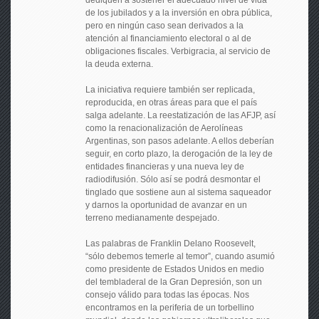
dediquen a sostener el adecuado nivel de vida
de los jubilados y a la inversión en obra pública,
pero en ningún caso sean derivados a la
atención al financiamiento electoral o al de
obligaciones fiscales. Verbigracia, al servicio de
la deuda externa.
La iniciativa requiere también ser replicada,
reproducida, en otras áreas para que el país
salga adelante. La reestatización de las AFJP, así
como la renacionalización de Aerolíneas
Argentinas, son pasos adelante. A ellos deberían
seguir, en corto plazo, la derogación de la ley de
entidades financieras y una nueva ley de
radiodifusión. Sólo así se podrá desmontar el
tinglado que sostiene aun al sistema saqueador
y darnos la oportunidad de avanzar en un
terreno medianamente despejado.
Las palabras de Franklin Delano Roosevelt,
“sólo debemos temerle al temor”, cuando asumió
como presidente de Estados Unidos en medio
del tembladeral de la Gran Depresión, son un
consejo válido para todas las épocas. Nos
encontramos en la periferia de un torbellino