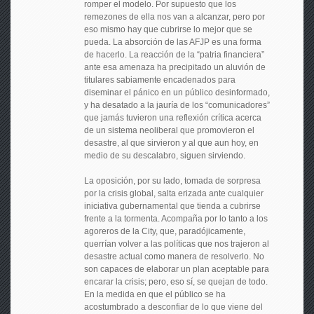
romper el modelo. Por supuesto que los
remezones de ella nos van a alcanzar, pero por
eso mismo hay que cubrirse lo mejor que se
pueda. La absorción de las AFJP es una forma
de hacerlo. La reacción de la “patria financiera”
ante esa amenaza ha precipitado un aluvión de
titulares sabiamente encadenados para
diseminar el pánico en un público desinformado,
y ha desatado a la jauría de los “comunicadores”
que jamás tuvieron una reflexión crítica acerca
de un sistema neoliberal que promovieron el
desastre, al que sirvieron y al que aun hoy, en
medio de su descalabro, siguen sirviendo.
La oposición, por su lado, tomada de sorpresa
por la crisis global, salta erizada ante cualquier
iniciativa gubernamental que tienda a cubrirse
frente a la tormenta. Acompaña por lo tanto a los
agoreros de la City, que, paradójicamente,
querrían volver a las políticas que nos trajeron al
desastre actual como manera de resolverlo. No
son capaces de elaborar un plan aceptable para
encarar la crisis; pero, eso sí, se quejan de todo.
En la medida en que el público se ha
acostumbrado a desconfiar de lo que viene del