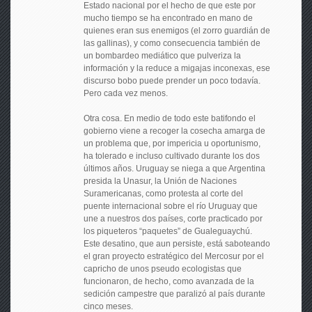
Estado nacional por el hecho de que este por
mucho tiempo se ha encontrado en mano de
quienes eran sus enemigos (el zorro guardián de
las gallinas), y como consecuencia también de
un bombardeo mediático que pulveriza la
información y la reduce a migajas inconexas, ese
discurso bobo puede prender un poco todavía.
Pero cada vez menos.
Otra cosa. En medio de todo este batifondo el
gobierno viene a recoger la cosecha amarga de
un problema que, por impericia u oportunismo,
ha tolerado e incluso cultivado durante los dos
últimos años. Uruguay se niega a que Argentina
presida la Unasur, la Unión de Naciones
Suramericanas, como protesta al corte del
puente internacional sobre el río Uruguay que
une a nuestros dos países, corte practicado por
los piqueteros “paquetes” de Gualeguaychú.
Este desatino, que aun persiste, está saboteando
el gran proyecto estratégico del Mercosur por el
capricho de unos pseudo ecologistas que
funcionaron, de hecho, como avanzada de la
sedición campestre que paralizó al país durante
cinco meses.