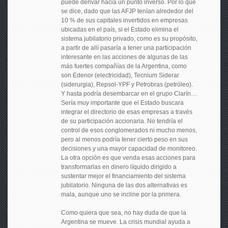
puede derivar hacia un punto inverso. Por lo que
se dice, dado que las AFJP tenían alrededor del
10 % de sus capitales invertidos en empresas
ubicadas en el país, si el Estado elimina el
sistema jubilatorio privado, como es su propósito,
a partir de allí pasaría a tener una participación
interesante en las acciones de algunas de las
más fuertes compañías de la Argentina, como
son Edenor (electricidad), Tecnium Siderar
(siderurgia), Repsol-YPF y Petrobras (petróleo).
Y hasta podría desembarcar en el grupo Clarín…
Sería muy importante que el Estado buscara
integrar el directorio de esas empresas a través
de su participación accionaria. No tendría el
control de esos conglomerados ni mucho menos,
pero al menos podría tener cierto peso en sus
decisiones y una mayor capacidad de monitoreo.
La otra opción es que venda esas acciones para
transformarlas en dinero líquido dirigido a
sustentar mejor el financiamiento del sistema
jubilatorio. Ninguna de las dos alternativas es
mala, aunque uno se incline por la primera.
Como quiera que sea, no hay duda de que la
Argentina se mueve. La crisis mundial ayuda a