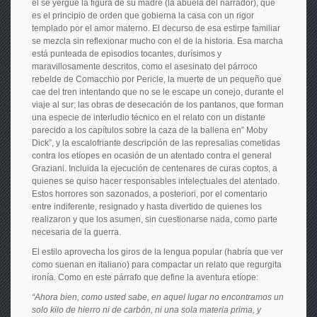
él se yergue la figura de su madre (la abuela del narrador), que
es el principio de orden que gobierna la casa con un rigor
templado por el amor materno. El decurso de esa estirpe familiar
se mezcla sin reflexionar mucho con el de la historia. Esa marcha
está punteada de episodios tocantes, durísimos y
maravillosamente descritos, como el asesinato del párroco
rebelde de Comacchio por Pericle, la muerte de un pequeño que
cae del tren intentando que no se le escape un conejo, durante el
viaje al sur; las obras de desecación de los pantanos, que forman
una especie de interludio técnico en el relato con un distante
parecido a los capítulos sobre la caza de la ballena en” Moby
Dick”, y la escalofriante descripción de las represalias cometidas
contra los etíopes en ocasión de un atentado contra el general
Graziani. Incluida la ejecución de centenares de curas coptos, a
quienes se quiso hacer responsables intelectuales del atentado.
Estos horrores son sazonados, a posteriori, por el comentario
entre indiferente, resignado y hasta divertido de quienes los
realizaron y que los asumen, sin cuestionarse nada, como parte
necesaria de la guerra.
El estilo aprovecha los giros de la lengua popular (habría que ver
como suenan en italiano) para compactar un relato que regurgita
ironía. Como en este párrafo que define la aventura etíope:
“Ahora bien, como usted sabe, en aquel lugar no encontramos un
solo kilo de hierro ni de carbón, ni una sola materia prima, y