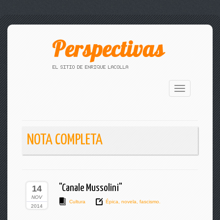
Toggle
navigation
NOTA COMPLETA
"Canale Mussolini"
14
NOV
Cultura
Épica
,
novela
,
fascismo.
2014