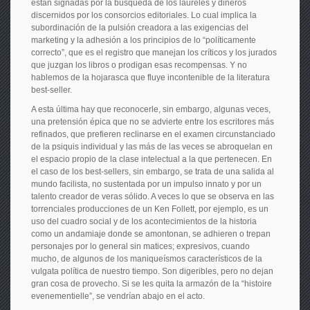
están signadas por la búsqueda de los laureles y dineros
discernidos por los consorcios editoriales. Lo cual implica la
subordinación de la pulsión creadora a las exigencias del
marketing y la adhesión a los principios de lo “políticamente
correcto”, que es el registro que manejan los críticos y los jurados
que juzgan los libros o prodigan esas recompensas. Y no
hablemos de la hojarasca que fluye incontenible de la literatura
best-seller.
A esta última hay que reconocerle, sin embargo, algunas veces,
una pretensión épica que no se advierte entre los escritores más
refinados, que prefieren reclinarse en el examen circunstanciado
de la psiquis individual y las más de las veces se abroquelan en
el espacio propio de la clase intelectual a la que pertenecen. En
el caso de los best-sellers, sin embargo, se trata de una salida al
mundo facilista, no sustentada por un impulso innato y por un
talento creador de veras sólido. A veces lo que se observa en las
torrenciales producciones de un Ken Follett, por ejemplo, es un
uso del cuadro social y de los acontecimientos de la historia
como un andamiaje donde se amontonan, se adhieren o trepan
personajes por lo general sin matices; expresivos, cuando
mucho, de algunos de los maniqueísmos característicos de la
vulgata política de nuestro tiempo. Son digeribles, pero no dejan
gran cosa de provecho. Si se les quita la armazón de la “histoire
evenementielle”, se vendrían abajo en el acto.