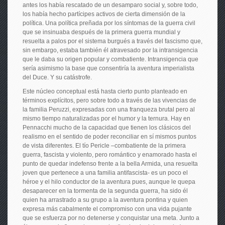
antes los había rescatado de un desamparo social y, sobre todo,
los había hecho partícipes activos de cierta dimensión de la
política. Una política preñada por los síntomas de la guerra civil
que se insinuaba después de la primera guerra mundial y
resuelta a palos por el sistema burgués a través del fascismo que,
sin embargo, estaba también él atravesado por la intransigencia
que le daba su origen popular y combatiente. Intransigencia que
sería asimismo la base que consentiría la aventura imperialista
del Duce. Y su catástrofe.
Este núcleo conceptual está hasta cierto punto planteado en
términos explícitos, pero sobre todo a través de las vivencias de
la familia Peruzzi, expresadas con una franqueza brutal pero al
mismo tiempo naturalizadas por el humor y la ternura. Hay en
Pennacchi mucho de la capacidad que tienen los clásicos del
realismo en el sentido de poder reconciliar en sí mismos puntos
de vista diferentes. El tío Pericle –combatiente de la primera
guerra, fascista y violento, pero romántico y enamorado hasta el
punto de quedar indefenso frente a la bella Armida, una resuelta
joven que pertenece a una familia antifascista- es un poco el
héroe y el hilo conductor de la aventura pues, aunque le quepa
desaparecer en la tormenta de la segunda guerra, ha sido él
quien ha arrastrado a su grupo a la aventura pontina y quien
expresa más cabalmente el compromiso con una vida pujante
que se esfuerza por no detenerse y conquistar una meta. Junto a