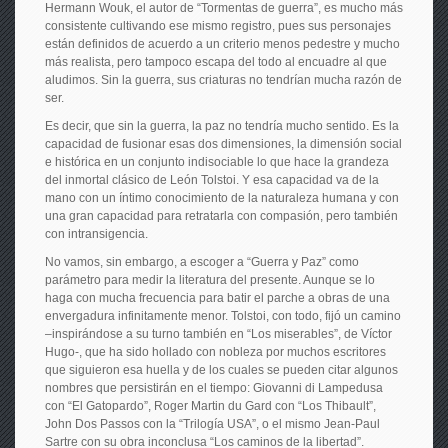
Hermann Wouk, el autor de “Tormentas de guerra”, es mucho más
consistente cultivando ese mismo registro, pues sus personajes
están definidos de acuerdo a un criterio menos pedestre y mucho
más realista, pero tampoco escapa del todo al encuadre al que
aludimos. Sin la guerra, sus criaturas no tendrían mucha razón de
ser.
Es decir, que sin la guerra, la paz no tendría mucho sentido. Es la
capacidad de fusionar esas dos dimensiones, la dimensión social
e histórica en un conjunto indisociable lo que hace la grandeza
del inmortal clásico de León Tolstoi. Y esa capacidad va de la
mano con un íntimo conocimiento de la naturaleza humana y con
una gran capacidad para retratarla con compasión, pero también
con intransigencia.
No vamos, sin embargo, a escoger a “Guerra y Paz” como
parámetro para medir la literatura del presente. Aunque se lo
haga con mucha frecuencia para batir el parche a obras de una
envergadura infinitamente menor. Tolstoi, con todo, fijó un camino
–inspirándose a su turno también en “Los miserables”, de Víctor
Hugo-, que ha sido hollado con nobleza por muchos escritores
que siguieron esa huella y de los cuales se pueden citar algunos
nombres que persistirán en el tiempo: Giovanni di Lampedusa
con “El Gatopardo”, Roger Martin du Gard con “Los Thibault”,
John Dos Passos con la “Trilogía USA”, o el mismo Jean-Paul
Sartre con su obra inconclusa “Los caminos de la libertad”.