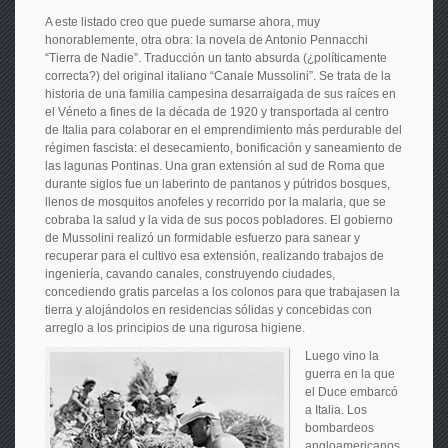
A este listado creo que puede sumarse ahora, muy
honorablemente, otra obra: la novela de Antonio Pennacchi
“Tierra de Nadie”. Traducción un tanto absurda (¿políticamente
correcta?) del original italiano “Canale Mussolini”. Se trata de la
historia de una familia campesina desarraigada de sus raíces en
el Véneto a fines de la década de 1920 y transportada al centro
de Italia para colaborar en el emprendimiento más perdurable del
régimen fascista: el desecamiento, bonificación y saneamiento de
las lagunas Pontinas. Una gran extensión al sud de Roma que
durante siglos fue un laberinto de pantanos y pútridos bosques,
llenos de mosquitos anofeles y recorrido por la malaria, que se
cobraba la salud y la vida de sus pocos pobladores. El gobierno
de Mussolini realizó un formidable esfuerzo para sanear y
recuperar para el cultivo esa extensión, realizando trabajos de
ingeniería, cavando canales, construyendo ciudades,
concediendo gratis parcelas a los colonos para que trabajasen la
tierra y alojándolos en residencias sólidas y concebidas con
arreglo a los principios de una rigurosa higiene.
Luego vino la
guerra en la que
el Duce embarcó
a Italia. Los
bombardeos
angloamericanos