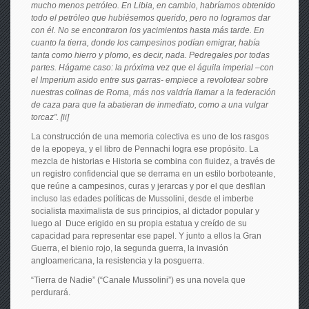
mucho menos petróleo. En Libia, en cambio, habríamos obtenido
todo el petróleo que hubiésemos querido, pero no logramos dar
con él. No se encontraron los yacimientos hasta más tarde. En
cuanto la tierra, donde los campesinos podían emigrar, había
tanta como hierro y plomo, es decir, nada. Pedregales por todas
partes. Hágame caso: la próxima vez que el águila imperial –con
el Imperium asido entre sus garras- empiece a revolotear sobre
nuestras colinas de Roma, más nos valdría llamar a la federación
de caza para que la abatieran de inmediato, como a una vulgar
torcaz”. [ii]
La construcción de una memoria colectiva es uno de los rasgos
de la epopeya, y el libro de Pennachi logra ese propósito. La
mezcla de historias e Historia se combina con fluidez, a través de
un registro confidencial que se derrama en un estilo borboteante,
que reúne a campesinos, curas y jerarcas y por el que desfilan
incluso las edades políticas de Mussolini, desde el imberbe
socialista maximalista de sus principios, al dictador popular y
luego al Duce erigido en su propia estatua y creído de su
capacidad para representar ese papel. Y junto a ellos la Gran
Guerra, el bienio rojo, la segunda guerra, la invasión
angloamericana, la resistencia y la posguerra.
“Tierra de Nadie” (“Canale Mussolini”) es una novela que
perdurará.