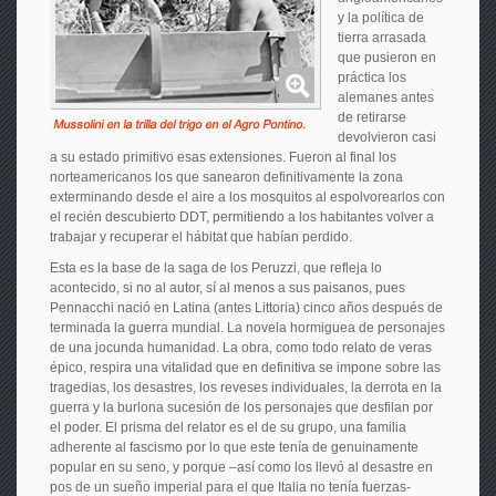
y la política de
tierra arrasada
que pusieron en
práctica los
alemanes antes
de retirarse
devolvieron casi
a su estado primitivo esas extensiones. Fueron al final los
norteamericanos los que sanearon definitivamente la zona
exterminando desde el aire a los mosquitos al espolvorearlos con
el recién descubierto DDT, permitiendo a los habitantes volver a
trabajar y recuperar el hábitat que habían perdido.
Esta es la base de la saga de los Peruzzi, que refleja lo
acontecido, si no al autor, sí al menos a sus paisanos, pues
Pennacchi nació en Latina (antes Littoria) cinco años después de
terminada la guerra mundial. La novela hormiguea de personajes
de una jocunda humanidad. La obra, como todo relato de veras
épico, respira una vitalidad que en definitiva se impone sobre las
tragedias, los desastres, los reveses individuales, la derrota en la
guerra y la burlona sucesión de los personajes que desfilan por
el poder. El prisma del relator es el de su grupo, una familia
adherente al fascismo por lo que este tenía de genuinamente
popular en su seno, y porque –así como los llevó al desastre en
pos de un sueño imperial para el que Italia no tenía fuerzas-