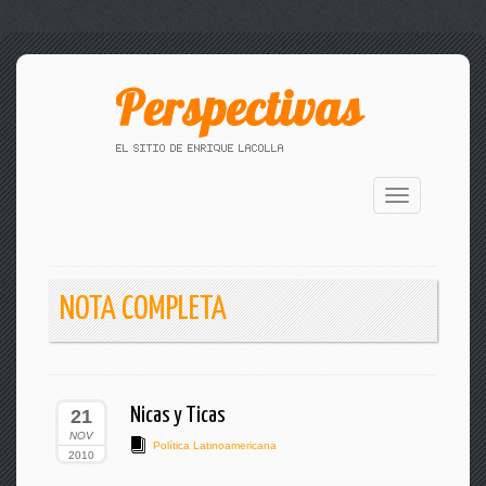
Toggle
navigation
NOTA COMPLETA
Nicas y Ticas
21
NOV
Política Latinoamericana
2010