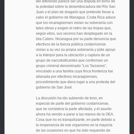
del diferendo parece ser una disputa en torno de
la potestad sobre la desembocadura del Río San
Juan y el plan de dragarlo que pretende llevar a
cabo el gobierno de Managua. Costa Rica aduce
que los nicaragüenses violan su soberanía con
tales obras y exigen el retiro de las tropas que,
según ellos, sus vecinos han desplegado en la
Isla Calero. Nicaragua por su parte denuncia que
efectivos de la fuerza pública costarricense
violan a su vez su propia soberanía y pide apoyo
a la Interpol para la ubicación y captura de un
grupo de narcotraficantes que conforman un
grupo criminal denominado “Los Tarzanes”,
vinculado a una familia cuya finca fronteriza fue
allanada por efectivos nicaragüenses,
procedimiento que diera lugar a una protesta del
gobierno de San José.
La discusión ha ido subiendo de tono, en
especial de parte del gobierno costarricense,
que se considera la parte afectada, y el asunto
ahora ha venido a parar a las manos de la OEA.
Cosa que no es tranquilizante, en parte debido a
la inoperancia de ese organismo en la mayoría
de las ocasiones en que ha sido requerido de